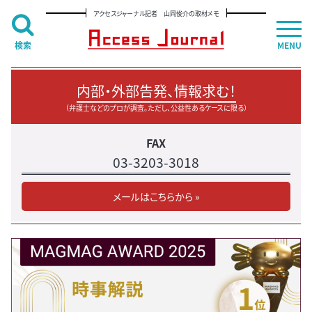
アクセスジャーナル記者 山岡俊介の取材メモ
検索
MENU
内部・外部告発、情報求む！
（弁護士などのプロが調査。ただし、公益性あるケースに限る）
FAX
03-3203-3018
メールはこちらから »