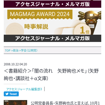
TOP
>
政治
>
学会（公明党）
2008.10.22 04:20
＜書籍紹介＞「闇の流れ 矢野絢也メモ」（矢野
絢也・講談社＋α文庫）
アクセスジャーナル編集部3
公明党委員長・矢野絢也氏と言えば、10月1