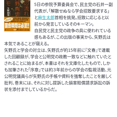
5日の参院予算委員会で、民主党の石井一副
代表が、「解散せぬなら学会招致要求する」
と
麻生太郎
首相を挑発。招致に応じると以
前から発言しているそのキーマン。
自民党と民主党の政争の具に使われている
感もあるが、この出版の事実から、矢野氏は
本気であることが窺える。
矢野氏と学会の対立は、矢野氏が約15年前に『文春』で連載
した回顧録が、学会と公明党の政教一致などに触れていたと
されることに始まるが、本書はそれを文庫化したもので、しか
も加筆された「序章」では約３年前からの学会の監視活動、元
公明党議員らが矢野氏の手帳や資料を強奪したことを厳しく
批判、巻末には、それに対し提訴した損害賠償請求訴訟の訴
状を添付までしているからだ。