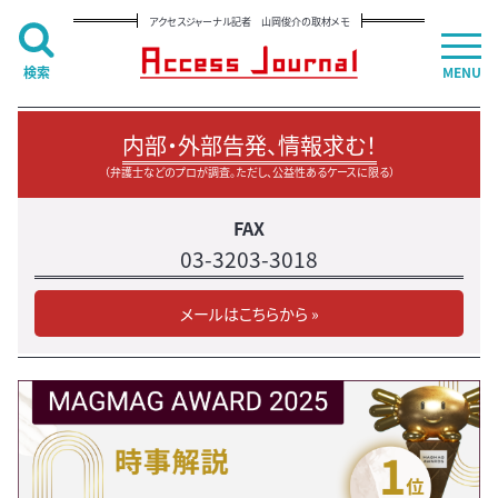
アクセスジャーナル記者 山岡俊介の取材メモ
検索
MENU
内部・外部告発、情報求む！
（弁護士などのプロが調査。ただし、公益性あるケースに限る）
FAX
03-3203-3018
メールはこちらから »