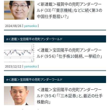
＜新連載＞福賀中の兜町アンダーワー
ルド（33）「『東京機械』などに続く第３の
中国仕手筋狙い？」
2024/08/26
yamaoka
#＜連載＞宝田陽平の兜町アンダーワールド
＜連載＞宝田陽平の兜町アンダーワー
ルド（９５６）「仕手株10銘柄、一挙紹介」
2023/12/12
yamaoka
#＜連載＞宝田陽平の兜町アンダーワールド
＜連載＞宝田陽平の兜町アンダーワー
ルド（９５４）「『三木証券』と、最近の仕手
株動向」