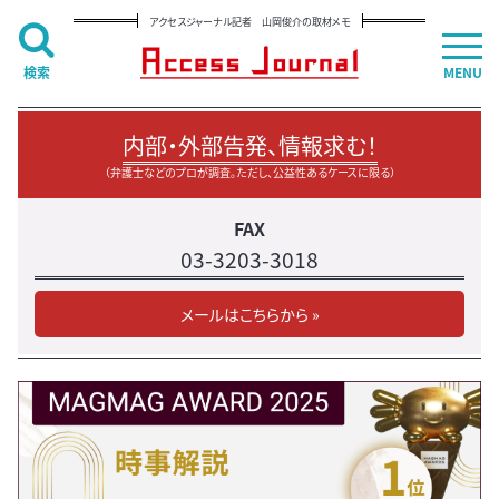
アクセスジャーナル記者 山岡俊介の取材メモ
検索
MENU
内部・外部告発、情報求む！
（弁護士などのプロが調査。ただし、公益性あるケースに限る）
FAX
03-3203-3018
メールはこちらから »