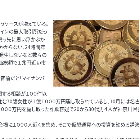
うケースが増えている。
コインの最大取引所だっ
が真っ先に思い浮かぶか
かからない、24時間年
発生しないなど数々の
時価総額で１兆円近い市
一昔前だと「マイナンバ
関する相談が１００件以
む70歳女性が１億１０００万円騙し取られているし、10月には名
２０００万円を騙し取った詐欺容疑で20から30代男４人が神奈川
会場に１０００人近くを集め、そこで仮想通貨への投資を勧める講