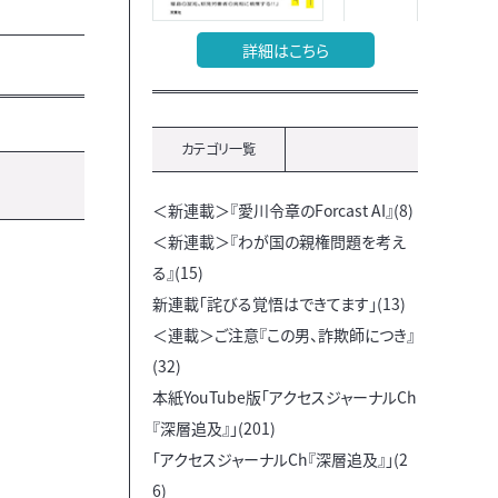
詳細はこちら
カテゴリ一覧
＜新連載＞『愛川令章のForcast AI』(8)
＜新連載＞『わが国の親権問題を考え
る』(15)
新連載「詫びる覚悟はできてます」(13)
＜連載＞ご注意『この男、詐欺師につき』
(32)
本紙YouTube版「アクセスジャーナルCh
『深層追及』」(201)
「アクセスジャーナルCh『深層追及』」(2
6)