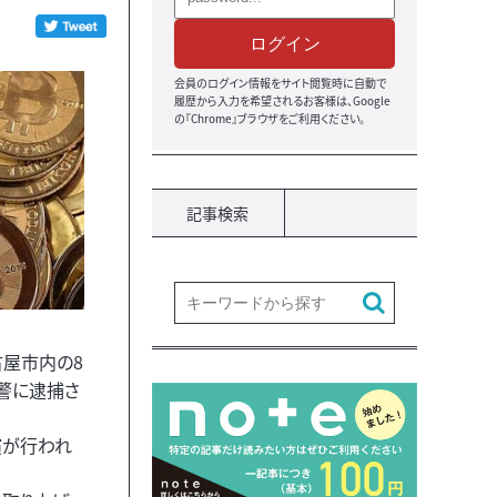
ログイン
会員のログイン情報をサイト閲覧時に自動で
履歴から入力を希望されるお客様は、Google
の『Chrome』ブラウザをご利用ください。
記事検索
古屋市内の8
県警に逮捕さ
演が行われ