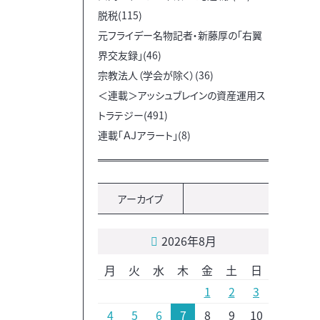
脱税(115)
元フライデー名物記者・新藤厚の「右翼
界交友録」(46)
宗教法人（学会が除く）(36)
＜連載＞アッシュブレインの資産運用ス
トラテジー(491)
連載「ＡＪアラート」(8)
アーカイブ
2026年8月
月
火
水
木
金
土
日
1
2
3
4
5
6
7
8
9
10