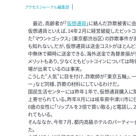
アクセスジャーナル編集部
最近、高齢者が「
仮想通貨
」に絡んだ詐欺被害に会
仮想通貨といえば、14年２月に経営破綻したビット
た「マウントゴックス」（東京都渋谷区）の詐欺事件
も知れない。だが、仮想通貨は送金コストがほとんど
中無休で瞬時に送金できる、海外送金で為替差損が
メリットもあり、少なくともビットコインについては
場が出来ているのは事実。
こうした“人気”に目を付け、詐欺師が「東京五輪」、
ー」など同様、詐欺の材料にしているわけだ。
国民生活センターには昨年１年で、仮想通貨購入に
上寄せられている。昨年８月には岐阜県中津川市に住
0歳の女性に「リップルを３倍で買い取る」と電話し、
れてもいる。
そんななか、今年７月、都内高級ホテルのパーティー
た。