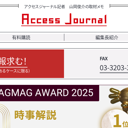
アクセスジャーナル記者 山岡俊介の取材メモ
有料購読
編集長紹介
報求む！
FAX
03-3203-
あるケースに限る）