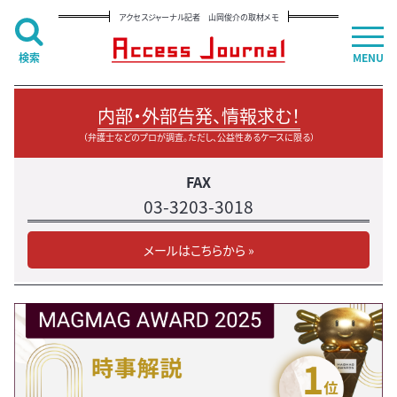
アクセスジャーナル記者 山岡俊介の取材メモ
検索
MENU
内部・外部告発、情報求む！
（弁護士などのプロが調査。ただし、公益性あるケースに限る）
FAX
03-3203-3018
メールはこちらから »