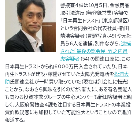
警捜査４課は10月５日、金融商品
取引法違反（無登録営業）容疑で
「日本再生トラスト」（東京都港区）
という合同会社の代表社員・新田
靖浩容疑者（冒頭写真。49）や元社
員ら６人を逮捕。別件ながら、
逮捕
された「最後の総会屋」竹之内昌
虎容疑者
（54）の関連口座に、この
日本再生トラストから約６０００万円入金されていたり、日本
再生トラストが建設・稼働させていた太陽光発電所を
松浦大
助
氏関連会社が一時買い取っていた（現在は別会社に転売）
ことから、なおさら興味を引くのだが、新たに、ある有名芸能人
も関わる投資詐欺グループの中心メンバーも新田容疑者と親
しく、大阪府警捜査４課も注目する日本再生トラストの事業投
資詐欺疑惑にも加担していた可能性大ということなので追加
報道する。