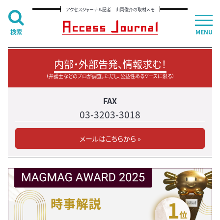
アクセスジャーナル記者 山岡俊介の取材メモ
検索
MENU
内部・外部告発、情報求む！
（弁護士などのプロが調査。ただし、公益性あるケースに限る）
FAX
03-3203-3018
メールはこちらから »