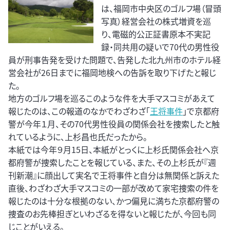
は、福岡市中央区のゴルフ場（冒頭
写真）経営会社の株式増資を巡
り、電磁的公正証書原本不実記
録・同共用の疑いで70代の男性役
員が刑事告発を受けた問題で、告発した北九州市のホテル経
営会社が26日までに福岡地検への告訴を取り下げたと報じ
た。
地方のゴルフ場を巡るこのような件を大手マスコミがあえて
報じたのは、この報道のなかでわざわざ「
王将事件
」で京都府
警が今年１月、その70代男性役員の関係会社を捜索したと触
れているように、上杉昌也氏だったから。
本紙では今年９月15日、本紙がとっくに上杉氏関係会社へ京
都府警が捜索したことを報じている、また、その上杉氏が『週
刊新潮』に顔出して実名で王将事件と自分は無関係と訴えた
直後、わざわざ大手マスコミの一部が改めて家宅捜索の件を
報じたのは十分な根拠のない、かつ偏見に満ちた京都府警の
捜査のお先棒担ぎといわざるを得ないと報じたが、今回も同
じことがいえる。