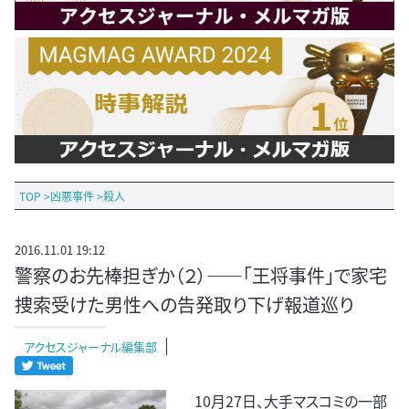
TOP
>
凶悪事件
>
殺人
2016.11.01 19:12
警察のお先棒担ぎか（２）――「王将事件」で家宅
捜索受けた男性への告発取り下げ報道巡り
アクセスジャーナル編集部
10月27日、大手マスコミの一部