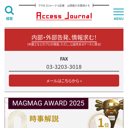
アクセスジャーナル記者 山岡俊介の取材メモ
検索
MENU
内部・外部告発、情報求む！
（弁護士などのプロが調査。ただし、公益性あるケースに限る）
FAX
03-3203-3018
メールはこちらから »