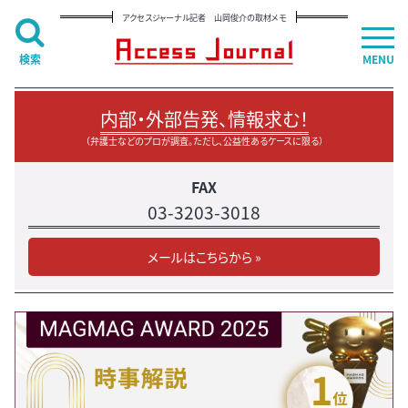
アクセスジャーナル記者 山岡俊介の取材メモ
検索
MENU
内部・外部告発、情報求む！
（弁護士などのプロが調査。ただし、公益性あるケースに限る）
FAX
03-3203-3018
メールはこちらから »