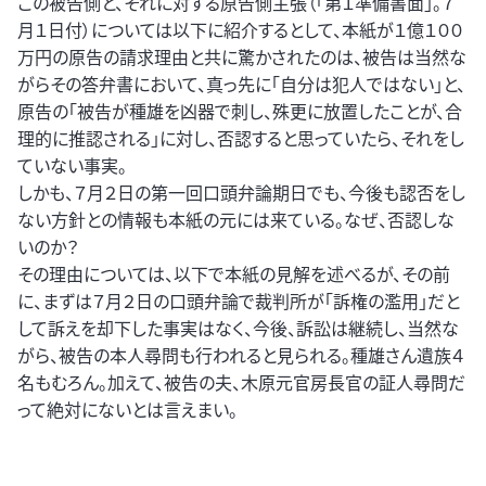
この被告側と、それに対する原告側主張（「第１準備書面」。７
月１日付）については以下に紹介するとして、本紙が１億１００
万円の原告の請求理由と共に驚かされたのは、被告は当然な
がらその答弁書において、真っ先に「自分は犯人ではない」と、
原告の「被告が種雄を凶器で刺し、殊更に放置したことが、合
理的に推認される」に対し、否認すると思っていたら、それをし
ていない事実。
しかも、７月２日の第一回口頭弁論期日でも、今後も認否をし
ない方針との情報も本紙の元には来ている。なぜ、否認しな
いのか？
その理由については、以下で本紙の見解を述べるが、その前
に、まずは７月２日の口頭弁論で裁判所が「訴権の濫用」だと
して訴えを却下した事実はなく、今後、訴訟は継続し、当然な
がら、被告の本人尋問も行われると見られる。種雄さん遺族４
名もむろん。加えて、被告の夫、木原元官房長官の証人尋問だ
って絶対にないとは言えまい。