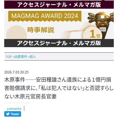
TOP
>
凶悪事件
>
殺人
2026.7.03 20:25
木原事件──安田種雄さん遺族による１億円損
害賠償請求に、「私は犯人ではない」と否認すらし
ない木原元官房長官妻
yamaoka