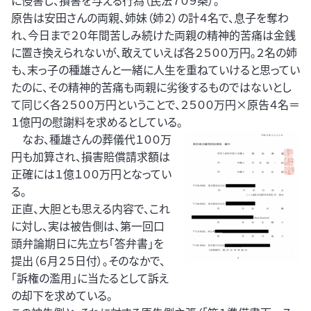
に侵害し、損害を与える行為（民法７０９条）。
原告は安田さんの両親、姉妹（姉２）の計４名で、息子を奪わ
れ、今日まで２０年間苦しみ続けた両親の精神的苦痛は金銭
に置き換えられないが、敢えていえば各２５００万円。２名の姉
も、末っ子の種雄さんと一緒に人生を重ねていけると思ってい
たのに、その精神的苦痛も両親に劣後するものではないとし
て同じく各２５００万円ということで、２５００万円×原告４名＝
１億円の慰謝料を求めるとしている。
なお、種雄さんの葬儀代１００万
円も加算され、損害賠償請求額は
正確には１億１００万円となってい
る。
正直、大胆とも思える内容で、これ
に対し、実は被告側は、第一回口
頭弁論期日に先立ち「答弁書」を
提出（６月２５日付）。そのなかで、
「訴権の濫用」に当たるとして訴え
の却下を求めている。