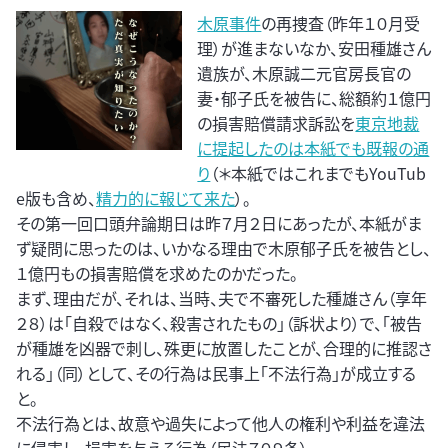
木原事件
の再捜査（昨年１０月受
理）が進まないなか、安田種雄さん
遺族が、木原誠二元官房長官の
妻・郁子氏を被告に、総額約１億円
の損害賠償請求訴訟を
東京地裁
に提起したのは本紙でも既報の通
り
（＊本紙ではこれまでもYouTub
e版も含め、
精力的に報じて来た
）。
その第一回口頭弁論期日は昨７月２日にあったが、本紙がま
ず疑問に思ったのは、いかなる理由で木原郁子氏を被告とし、
１億円もの損害賠償を求めたのかだった。
まず、理由だが、それは、当時、夫で不審死した種雄さん（享年
２８）は「自殺ではなく、殺害されたもの」（訴状より）で、「被告
が種雄を凶器で刺し、殊更に放置したことが、合理的に推認さ
れる」（同）として、その行為は民事上「不法行為」が成立する
と。
不法行為とは、故意や過失によって他人の権利や利益を違法