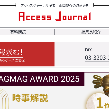
アクセスジャーナル記者 山岡俊介の取材メモ
有料購読
編集長紹介
報求む！
FAX
03-3203-
あるケースに限る）