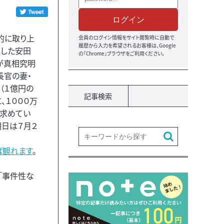
ログイン
的に取り上
会員のログイン情報をサイト閲覧時に自動で
履歴から入力を希望されるお客様は、Google
した安田
の『Chrome』ブラウザをご利用ください。
が真相究明
長官の妻・
（１億円の
記事検索
、１０００万
求めてい
期日は７月２
ば観れます
。
「事件性な