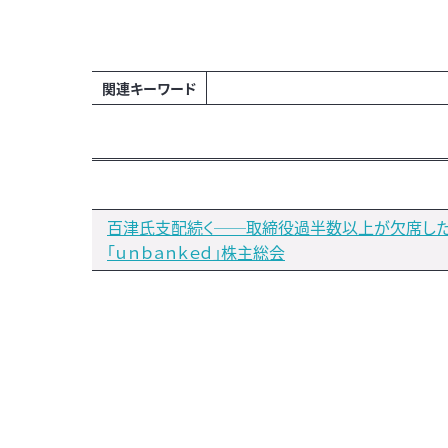
関連キーワード
百津氏支配続く──取締役過半数以上が欠席し
「ｕｎｂａｎｋｅｄ」株主総会