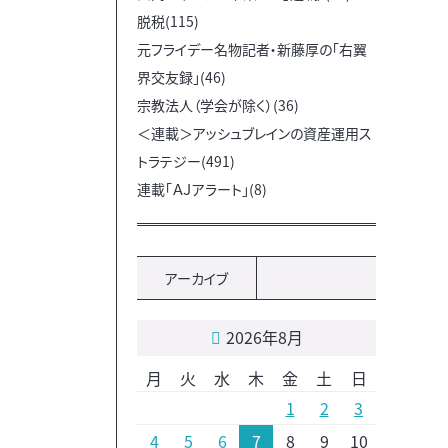
脱税(115)
元フライデー名物記者・新藤厚の「右翼
界交友録」(46)
宗教法人（学会が除く）(36)
＜連載＞アッシュブレインの資産運用ス
トラテジー(491)
連載「ＡＪアラート」(8)
アーカイブ
2026年8月
月
火
水
木
金
土
日
1
2
3
4
5
6
7
8
9
10