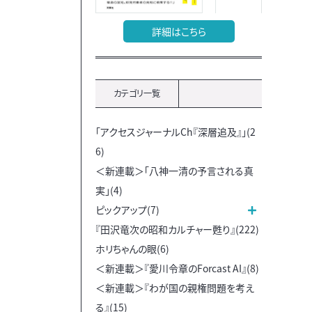
詳細はこちら
カテゴリ一覧
「アクセスジャーナルCh『深層追及』」(2
6)
＜新連載＞「八神一清の予言される真
実」(4)
ピックアップ(7)
『田沢竜次の昭和カルチャー甦り』(222)
ホリちゃんの眼(6)
＜新連載＞『愛川令章のForcast AI』(8)
＜新連載＞『わが国の親権問題を考え
る』(15)