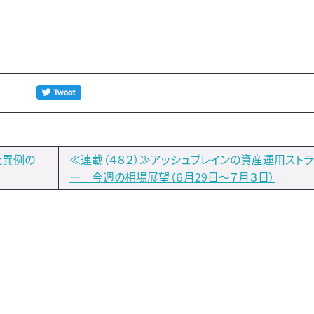
た異例の
≪連載（４８２）≫アッシュブレインの資産運用スト
ー 今週の相場展望（６月29日～７月３日）