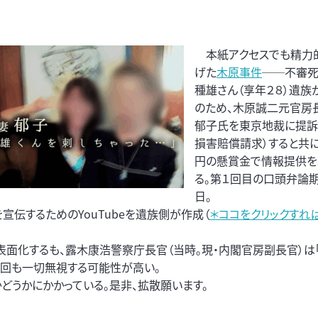
本紙アクセスでも精力
げた
木原事件
──不審死
種雄さん（享年２８）遺族
のため、木原誠二元官房
郁子氏を東京地裁に提訴
損害賠償請求）すると共に
円の懸賞金で情報提供を
る。第１回目の口頭弁論
日。
宣伝するためのYouTubeを遺族側が作成（
＊ココをクリックすれ
表面化するも、露木康浩警察庁長官（当時。現・内閣官房副長官）は
今回も一切無視する可能性が高い。
どうかにかかっている。是非、拡散願います。