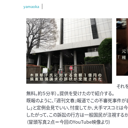
yamaoka
それを
無料。約５分半）。提供を受けたので紹介する。
既報のように、『週刊文春』報道でこの不審死事件が
し」と定例会見でいい、忖度してか、大手マスコミは
したがって、この訴訟の行方は一般国民が注視するか
（冒頭写真２点＝今回のYouTube映像より）