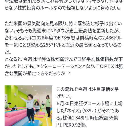
軍退避は必須だろう。これは脅かしではない。守らなければな
らない株式投資のルールなので軽視しないように努めたい。
ただ米国の景気動向を見る限り、特に落ち込む様子は出てい
ない。そもそも先週末にNYダウが史上最高値を更新したが、
合わせるように2026年度のEPS予想は前稿時点の2,436ドル
を一気にとび越える2557ドルと直近の最高値となっているの
だ。
となると、今週は半導体株が弱含んで日経平均株価指数が下
がったとしても、セクターローテーションとなり、ＴＯＰＩＸは強
含む展開が想定できるだろうか！？
この流れで今週は注目銘柄を挙
げたい。
６月30日東証グロース市場に上場
した「ネイス」（589ａ）がそれであ
る。株価1,348円、時価総額55億
円、PER9.92倍。