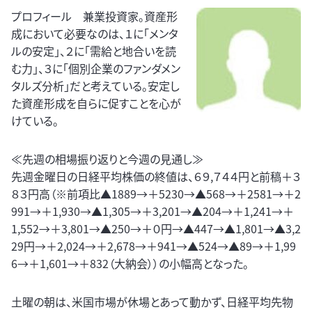
プロフィール 兼業投資家。資産形
成において必要なのは、１に「メンタ
ルの安定」、２に「需給と地合いを読
む力」、３に「個別企業のファンダメン
タルズ分析」だと考えている。安定し
た資産形成を自らに促すことを心が
けている。
≪先週の相場振り返りと今週の見通し≫
先週金曜日の日経平均株価の終値は、６９,７４４円と前稿＋３
８３円高（※前項比▲1889→＋5230→▲568→＋2581→＋2
991→＋1,930→▲1,305→＋3,201→▲204→＋1,241→＋
1,552→＋3,801→▲250→＋０円→▲447→▲1,801→▲3,2
29円→＋2,024→＋2,678→＋941→▲524→▲89→＋1,99
6→＋1,601→＋832（大納会））の小幅高となった。
土曜の朝は、米国市場が休場とあって動かず、日経平均先物