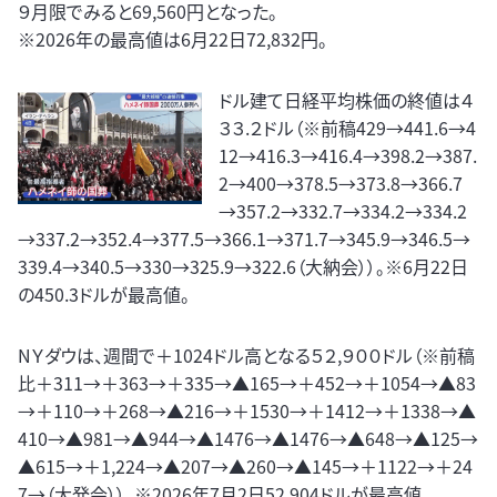
９月限でみると69,560円となった。
※2026年の最高値は6月22日72,832円。
ドル建て日経平均株価の終値は４
３３.２ドル（※前稿429→441.6→4
12→416.3→416.4→398.2→387.
2→400→378.5→373.8→366.7
→357.2→332.7→334.2→334.2
→337.2→352.4→377.5→366.1→371.7→345.9→346.5→
339.4→340.5→330→325.9→322.6（大納会））。※6月22日
の450.3ドルが最高値。
NＹダウは、週間で＋1024ドル高となる５２,９００ドル（※前稿
比＋311→＋363→＋335→▲165→＋452→＋1054→▲83
→＋110→＋268→▲216→＋1530→＋1412→＋1338→▲
410→▲981→▲944→▲1476→▲1476→▲648→▲125→
▲615→＋1,224→▲207→▲260→▲145→＋1122→＋24
7→（大発会））。※2026年7月2日52,904ドルが最高値。