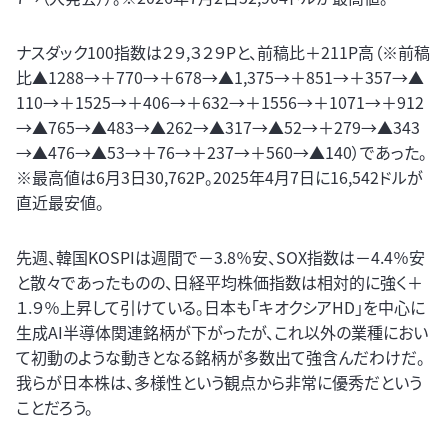
ナスダック100指数は２９,３２９Pと、前稿比＋211P高（※前稿
比▲1288→＋770→＋678→▲1,375→＋851→＋357→▲
110→＋1525→＋406→＋632→＋1556→＋1071→＋912
→▲765→▲483→▲262→▲317→▲52→＋279→▲343
→▲476→▲53→＋76→＋237→＋560→▲140）であった。
※最高値は6月3日30,762P。2025年4月7日に16,542ドルが
直近最安値。
先週、韓国KOSPIは週間で－3.8％安、SOX指数は－4.4％安
と散々であったものの、日経平均株価指数は相対的に強く＋
１.９％上昇して引けている。日本も「キオクシアHD」を中心に
生成AI半導体関連銘柄が下がったが、これ以外の業種におい
て初動のような動きとなる銘柄が多数出て強含んだわけだ。
我らが日本株は、多様性という観点から非常に優秀だという
ことだろう。