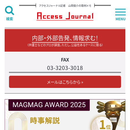
アクセスジャーナル記者 山岡俊介の取材メモ
検索
MENU
内部・外部告発、情報求む！
（弁護士などのプロが調査。ただし、公益性あるケースに限る）
FAX
03-3203-3018
メールはこちらから »