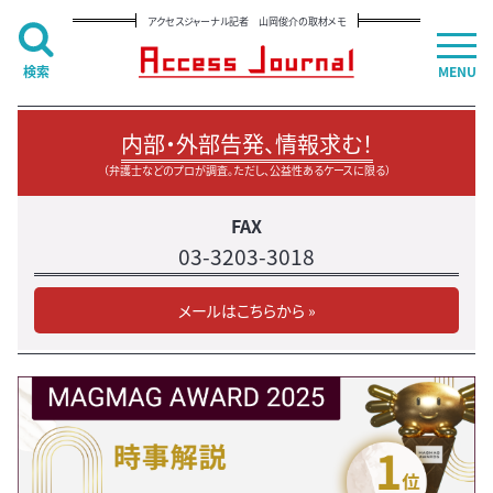
アクセスジャーナル記者 山岡俊介の取材メモ
検索
MENU
内部・外部告発、情報求む！
（弁護士などのプロが調査。ただし、公益性あるケースに限る）
FAX
03-3203-3018
メールはこちらから »