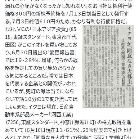
漏れの心配がなくなったかも知れない。なお同社は権利行使
価格３００円の新株予約権を７月１３日割当日として発行す
る。７月３日終値６１０円のため、かなり有利な行使価格だ。
なお、ＶＣの「日本アジア投資」（85
18。東証スタンダード。東京都千代
田区）がこのイオレを買い増してお
り、６月３０日提出の「変更報告書」
では１９・２８％に増加。何らかの戦
略を想定しての買い集めだろうか
ら気になるところだ。噂では日本
を代表する企業との関係がいわれ
ているが、兜町の噂は当てになら
ないで話１０分の１で聞き流してほ
しい。また、イクヨは現在、日産自
動車系部品メーカー「河西工業」
（7256。東証スタンダード。神奈川県寒川町）の株式取得を進
めていて（６月16日現在１１・６１％）、29％程度まで引き上げ
るとしており、「同意なき大株主」の登場に、河西工業側は「小