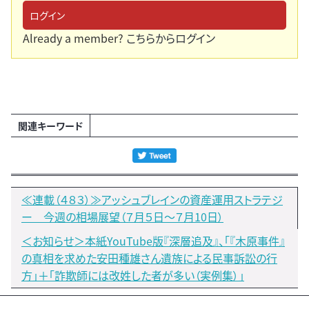
ログイン
Already a member?
こちらからログイン
関連キーワード
≪連載（４８３）≫アッシュブレインの資産運用ストラテジ
ー 今週の相場展望（７月５日～７月10日）
＜お知らせ＞本紙YouTube版『深層追及』、「『木原事件』
の真相を求めた安田種雄さん遺族による民事訴訟の行
方」＋「詐欺師には改姓した者が多い（実例集）」