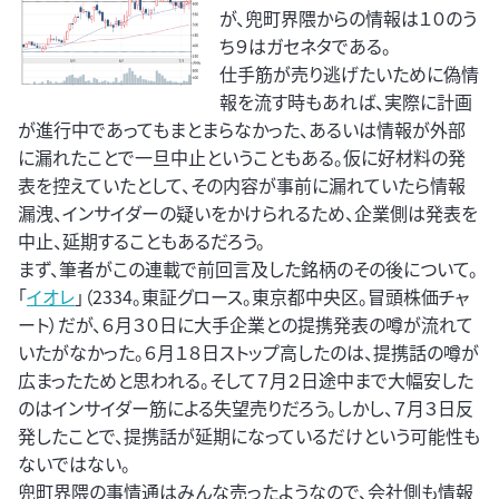
が、兜町界隈からの情報は１０のう
ち９はガセネタである。
仕手筋が売り逃げたいために偽情
報を流す時もあれば、実際に計画
が進行中であってもまとまらなかった、あるいは情報が外部
に漏れたことで一旦中止ということもある。仮に好材料の発
表を控えていたとして、その内容が事前に漏れていたら情報
漏洩、インサイダーの疑いをかけられるため、企業側は発表を
中止、延期することもあるだろう。
まず、筆者がこの連載で前回言及した銘柄のその後について。
「
イオレ
」（2334。東証グロース。東京都中央区。冒頭株価チャ
ート）だが、６月３０日に大手企業との提携発表の噂が流れて
いたがなかった。６月１８日ストップ高したのは、提携話の噂が
広まったためと思われる。そして７月２日途中まで大幅安した
のはインサイダー筋による失望売りだろう。しかし、７月３日反
発したことで、提携話が延期になっているだけという可能性も
ないではない。
兜町界隈の事情通はみんな売ったようなので、会社側も情報