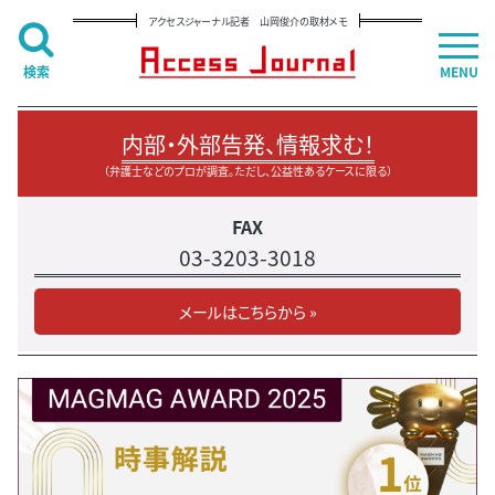
アクセスジャーナル記者 山岡俊介の取材メモ
検索
MENU
内部・外部告発、情報求む！
（弁護士などのプロが調査。ただし、公益性あるケースに限る）
FAX
03-3203-3018
メールはこちらから »