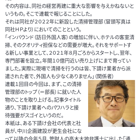
その内容は、同社の経営再建に重大な影響を与えかねないと
いうもの。そこで連載で報じることにした。
それは同社が２０２２年に新設した清掃管理部（冒頭写真は
同社ＨＰより）においてのことという。
「インバウンド（訪日外国人客）の増加に伴い、ホテルの客室清
掃、そのクオリティ担保などの需要が増大。それをサポートす
る新しい事業として、２０２１年８月ごろからスタートし、翌年、
専門部署を設立。年間１０億円近い売り上げにまで育ってい
ました。実際に現場で清掃を行うのは皆、下請け業者から派
遣された者で、外国人も少なくありません」（関係者）
連載１回目の今回は、まず、この清掃
管理部のトップ（＝部長）に就いた人
物のことを取り上げる。記事タイトル
通り、下請け業者へのパワハラと接
待強要がスゴイというのだ。
本紙は、ある下請け会社の代表と社
員が、中川企画建設が更生会社にな
って以降の今年５月、管財人の高木大地弁護士に出した「通