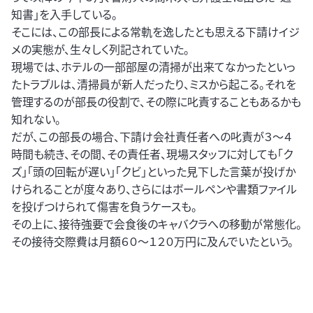
知書」を入手している。
そこには、この部長による常軌を逸したとも思える下請けイジ
メの実態が、生々しく列記されていた。
現場では、ホテルの一部部屋の清掃が出来てなかったといっ
たトラブルは、清掃員が新人だったり、ミスから起こる。それを
管理するのが部長の役割で、その際に叱責することもあるかも
知れない。
だが、この部長の場合、下請け会社責任者への叱責が３～４
時間も続き、その間、その責任者、現場スタッフに対しても「ク
ズ」「頭の回転が遅い」「クビ」といった見下した言葉が投げか
けられることが度々あり、さらにはボールペンや書類ファイル
を投げつけられて傷害を負うケースも。
その上に、接待強要で会食後のキャバクラへの移動が常態化。
その接待交際費は月額６０～１２０万円に及んでいたという。