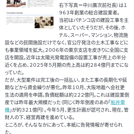
右下写真＝中川廣次前社長）は１
９６３年創業の総合建設業者。
当初はパチンコ店の建設工事を主
体としていたそうだが、その後、ホ
テル、スーパー、マンション、物流施
設などの民間施設だけでなく、官公庁発注の土木工事などに
も事業領域を拡大。２００６年の東京支店を皮きりに全国に支
店を開設。近年は太陽光発電設備の設置工事が売上の半分
近くを占め、２０２５年５月期の売上高は約２８４億円までにな
っていた。
だが、大型案件は完工後の一括払い、また工事の長期化や延
期などから資金繰りが悪化。昨年１０月、大阪地裁へ会社更
生法の適用を申請。負債総額は約２２２億円。これは建設業倒
産では昨年最大規模だった（同じく昨年倒産のあの「
船井電
機
」が約３２１億円）。今年５月、更生計画が認可され、現在、管
財人の下、経営再建を進めている。
ところが、そんななかにあって、本紙に告発情報が寄せられ
た。