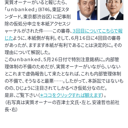
実質オーナーがいると報じたら、
「ｕｎｂａｎｋｅｄ」（8746。東証スタ
ンダード。東京都渋谷区）に記事削
除の仮処分申立を本紙アクセスジ
ャーナルがされた件──この審尋、
３回目についてこちらで報
じた
ように、本紙側が有利。そして、６月１６日に４回目の審尋
があったが、ますます本紙が有利であることは決定的に。その
理由について解説した。
このｕｎｂａｎｋｅｄ、５月２６日付で特別注意銘柄に。内部管
理体制の不備のためだが、実質オーナーがいながら、いない
とこれまで虚偽報告して来たとなれば、これも内部管理体制
の不備で、そうなると最悪……。したがって、本訴訟ではないも
のの、ひじょうに注目されてしかるべき仮処分なのだ。
是非、ご覧下さい（
＊ココをクリックすれば観えます
）。
（右写真は実質オーナーの百津士文氏・左と、安達哲也前社
長・右）