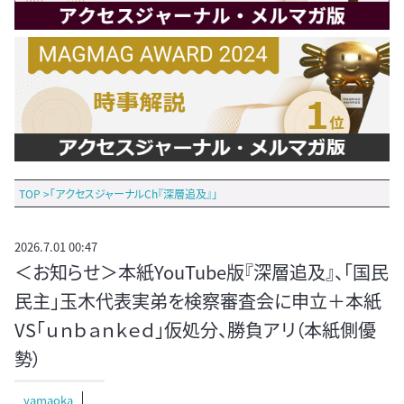
TOP
>
「アクセスジャーナルCh『深層追及』」
2026.7.01 00:47
＜お知らせ＞本紙YouTube版『深層追及』、「国民
民主」玉木代表実弟を検察審査会に申立＋本紙
VS「ｕｎｂａｎｋｅｄ」仮処分、勝負アリ（本紙側優
勢）
yamaoka