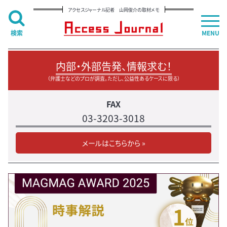
アクセスジャーナル記者 山岡俊介の取材メモ
検索
MENU
内部・外部告発、情報求む！
（弁護士などのプロが調査。ただし、公益性あるケースに限る）
FAX
03-3203-3018
メールはこちらから »