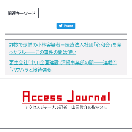
関連キーワード
詐欺で逮捕の小林容疑者＝医療法人社団「心和会」を食
ったワル──この事件の闇は深い
更生会社「中川企画建設」清掃事業部の闇──連載①
「パワハラと接待強要」
アクセスジャーナル記者 山岡俊介の取材メモ