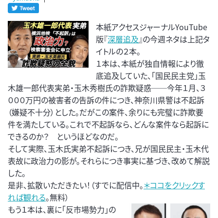
本紙アクセスジャーナルYouTube
版『
深層追及
』の今週ネタは上記タ
イトルの２本。
１本は、本紙が独自情報により徹
底追及していた、「国民民主党」玉
木雄一郎代表実弟・玉木秀樹氏の詐欺疑惑──今年１月、３
０００万円の被害者の告訴の件につき、神奈川県警は不起訴
（嫌疑不十分）とした。だがこの案件、余りにも完璧に詐欺要
件を満たしている。これで不起訴なら、どんな案件なら起訴に
できるのか？ というほどなのだ。
そして実際、玉木氏実弟不起訴につき、兄が国民民主・玉木代
表故に政治力の影が。それらにつき事実に基づき、改めて解説
した。
是非、拡散いただきたい！（すでに配信中。
＊ココをクリックす
れば観れる
。無料）
もう１本は、裏に「反市場勢力」の