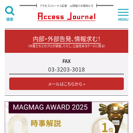
アクセスジャーナル記者 山岡俊介の取材メモ
検索
MENU
内部・外部告発、情報求む！
（弁護士などのプロが調査。ただし、公益性あるケースに限る）
FAX
03-3203-3018
メールはこちらから »