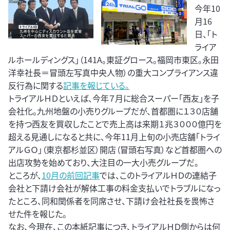
今年10
月16
日、「ト
ライア
ルホールディングス」（141A。東証グロース。福岡市東区。永田
洋幸社長＝冒頭左写真中央人物）の重大コンプライアンス違
反行為に関する
記事を報じている。
トライアルＨＤといえば、今年７月に総合スーパー「西友」を子
会社化。九州地盤の小売りグループだが、首都圏に１３０店舗
を持つ西友を買収したことで売上高は来期１兆３０００億円を
超える見通しになると共に、今年11月上旬の小売店舗「トライ
アルＧＯ」（東京都杉並区）開店（冒頭右写真）など首都圏への
出店攻勢を始めており、大注目の一大小売グループだ。
ところが、
10月の前回記事
では、このトライアルＨＤの連結子
会社と下請け会社が解体工事の料金支払いでトラブルになっ
たところ、同和関係者を同席させ、下請け会社社長を畏怖さ
せた件を報じた。
なお、今現在、この本紙記事につき、トライアルＨＤ側からは何