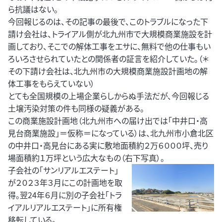
ら抗議はない。
今回報じるのは、その記事の最後で、このトラブルになった下
請け会社は、トライアル側が北九州市で大規模商業施設を計
画しており、そこでの解体工事をエサに、無料で他の仕事もい
ろいろさせられていたとの関係者の証言を紹介していた。（＊
その下請け会社は、北九州市の大規模商業施設計画地の解
体工事をもらえていない）
とても全国規模の上場企業らしからぬ手法だが、今回報じる
土壌汚染対策の件も同様の疑義がある。
この商業施設計画地（北九州市への届け出では「中井口・高
見台商業施設」＝仮称＝になっている）は、北九州市小倉北区
の中井口・高見台にある実に敷地面積約２万６０００坪、売り
場面積約１万坪という広大なもの（右下写真）。
子会社の「サンリアルエステート」
が２０２３年３月にこの計画地を取
得。翌24年６月に別の子会社「トラ
イアルリアルエステート」に所有権
移転している。