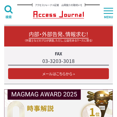
アクセスジャーナル記者 山岡俊介の取材メモ
検索
MENU
内部・外部告発、情報求む！
（弁護士などのプロが調査。ただし、公益性あるケースに限る）
FAX
03-3203-3018
メールはこちらから »