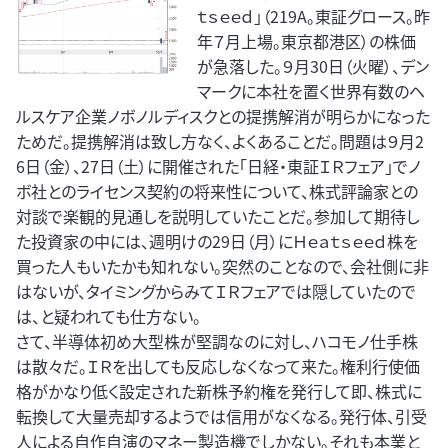
ｔｓｅｅｄ」（219A。東証グロース。昨
年７月上場。東京都港区）の株価
が急落した。９月30日（火曜）、デン
マークに本社を置く世界有数のヘ
ルスケア企業ノボノルディスクとの提携解消が明らかになった
ためだ。提携解消は致し方なく、よくあることだ。問題は９月2
6日（金）、27日（土）に開催された「日経・東証ＩＲフェア」でノ
ボ社とのライセンス契約の将来性について、株式評論家との
対談で楽観的見通しを説明していたことだ。参加して期待し
た投資家の中には、週明けの29日（月）にＨｅａｔｓｅｅｄ株を
買った人もいたかも知れない。突然のことなので、会社側に非
はないが、タイミングからみてＩＲフェアでは隠していたので
は、と疑われても仕方ない。
さて、半導体初め大型株が堅調なのに対し、ハコモノ仕手株
は散々だ。ＩＲを出しても反応しなくなって来た。権利行使価
格がかなり低く設定された新株予約権を発行して即、株式に
転換して大量売却するようでは信用がなくなる。発行体、引受
人による自作自演のマネー製造機でしかない。それも本業と