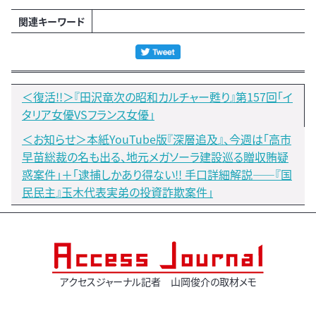
関連キーワード
＜復活!!＞『田沢竜次の昭和カルチャー甦り』第157回「イ
タリア女優VSフランス女優」
＜お知らせ＞本紙YouTube版『深層追及』、今週は「高市
早苗総裁の名も出る、地元メガソーラ建設巡る贈収賄疑
惑案件」＋「逮捕しかあり得ない!! 手口詳細解説――『国
民民主』玉木代表実弟の投資詐欺案件」
アクセスジャーナル記者 山岡俊介の取材メモ