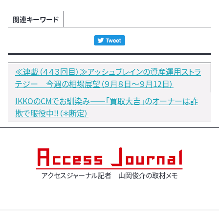
関連キーワード
≪連載（４４３回目）≫アッシュブレインの資産運用ストラ
テジー 今週の相場展望（９月８日～９月12日）
IKKOのCMでお馴染み――「買取大吉」のオーナーは詐
欺で服役中!!（＊断定）
アクセスジャーナル記者 山岡俊介の取材メモ