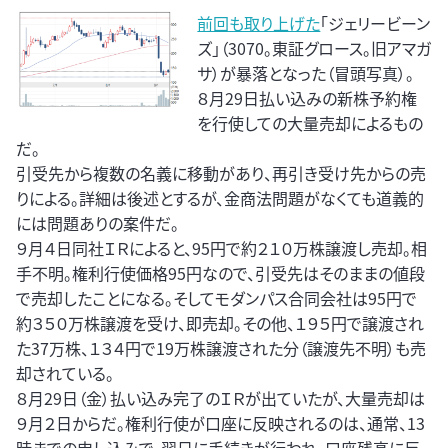
前回も取り上げた
「ジェリービーン
ズ」（3070。東証グロース。旧アマガ
サ）が暴落となった（冒頭写真）。
８月29日払い込みの新株予約権
を行使しての大量売却によるもの
だ。
引受先から複数の名義に移動があり、再引き受け先からの売
りによる。詳細は後述とするが、金商法問題がなくても道義的
には問題ありの案件だ。
９月４日同社ＩＲによると、95円で約２１０万株譲渡し売却。相
手不明。権利行使価格95円なので、引受先はそのままの値段
で売却したことになる。そしてモダンパス合同会社は95円で
約３５０万株譲渡を受け、即売却。その他、１９５円で譲渡され
た37万株、１３４円で19万株譲渡された分（譲渡先不明）も売
却されている。
８月29日（金）払い込み完了のＩＲが出ていたが、大量売却は
９月２日からだ。権利行使が口座に反映されるのは、通常、13