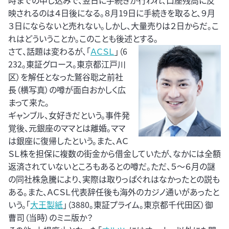
時までの申し込みで、翌日に手続きが行われ、口座残高に反
映されるのは４日後になる。８月19日に手続きを取ると、９月
３日にならないと売れない。しかし、大量売りは２日からだ。こ
れはどういうことか。このことも後述とする。
さて、話題は変わるが、「
ＡＣＳＬ
」（6
232。東証グロース。東京都江戸川
区）を解任となった鷲谷聡之前社
長（横写真）の噂が面白おかしく広
まって来た。
ギャンブル、女好きだという。事件発
覚後、元銀座のママとは離婚。ママ
は銀座に復帰したという。また、ＡＣ
ＳＬ株を担保に複数の街金から借金していたが、なかには全額
返済されていないところもあるとの噂だ。ただ、５～６月の謎
の同社株急騰により、実際は取りっぱぐれはなかったとの説も
ある。また、ＡＣＳＬ代表辞任後も海外のカジノ通いがあったと
いう。「
大王製紙
」（3880。東証プライム。東京都千代田区）御
曹司（当時）のミニ版か？