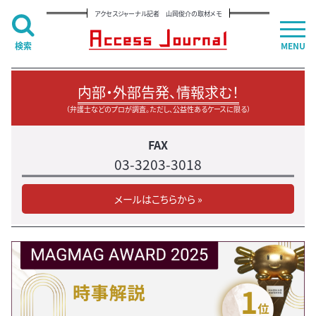
アクセスジャーナル記者 山岡俊介の取材メモ
検索
MENU
内部・外部告発、情報求む！
（弁護士などのプロが調査。ただし、公益性あるケースに限る）
FAX
03-3203-3018
メールはこちらから »