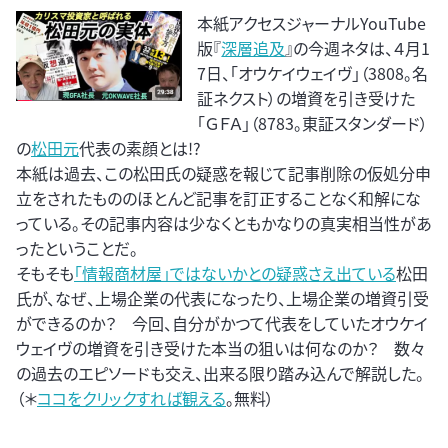
本紙アクセスジャーナルYouTube
版『
深層追及
』の今週ネタは、４月1
7日、「オウケイウェイヴ」（3808。名
証ネクスト）の増資を引き受けた
「ＧＦＡ」（8783。東証スタンダード）
の
松田元
代表の素顔とは!?
本紙は過去、この松田氏の疑惑を報じて記事削除の仮処分申
立をされたもののほとんど記事を訂正することなく和解にな
っている。その記事内容は少なくともかなりの真実相当性があ
ったということだ。
そもそも
「情報商材屋」ではないかとの疑惑さえ出ている
松田
氏が、なぜ、上場企業の代表になったり、上場企業の増資引受
ができるのか？ 今回、自分がかつて代表をしていたオウケイ
ウェイヴの増資を引き受けた本当の狙いは何なのか？ 数々
の過去のエピソードも交え、出来る限り踏み込んで解説した。
（＊
ココをクリックすれば観える
。無料）