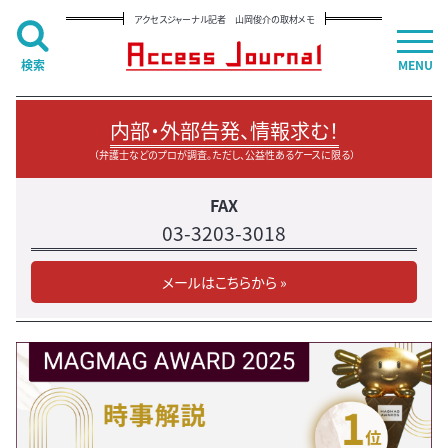
アクセスジャーナル記者 山岡俊介の取材メモ
検索
MENU
内部・外部告発、情報求む！
（弁護士などのプロが調査。ただし、公益性あるケースに限る）
FAX
03-3203-3018
メールはこちらから »