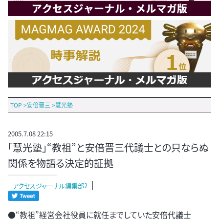
TOP
>
安倍晋三
>
慧光塾
2005.7.08 22:15
「慧光塾」“教祖”と安倍晋三代議士との只ならぬ
関係を物語る決定的証拠
アクセスジャーナル編集部2
●“教祖”経営会社役員に就任までしていた安倍代議士