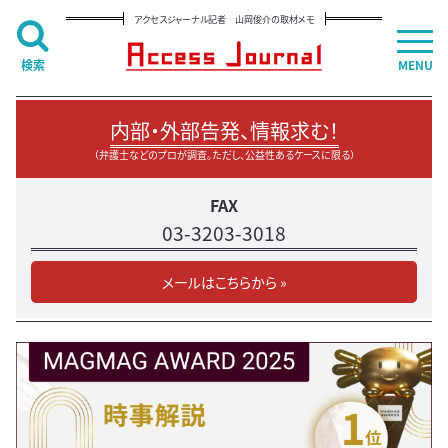
アクセスジャーナル記者 山岡俊介の取材メモ
検索
MENU
内部・外部告発、情報求む！
（弁護士などのプロが調査。ただし、公益性あるケースに限る）
FAX
03-3203-3018
メールはこちらから »