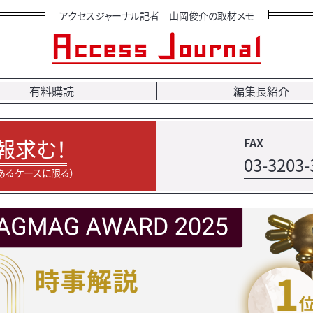
アクセスジャーナル記者 山岡俊介の取材メモ
有料購読
編集長紹介
報求む！
FAX
03-3203-
あるケースに限る）