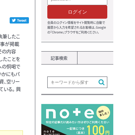
ログイン
会員のログイン情報をサイト閲覧時に自動で
履歴から入力を希望されるお客様は、Google
の『Chrome』ブラウザをご利用ください。
執筆したこ
記事が掲載
その内容
記事検索
したことを
への恫喝で
いかにもパ
資、空リー
いる。 興