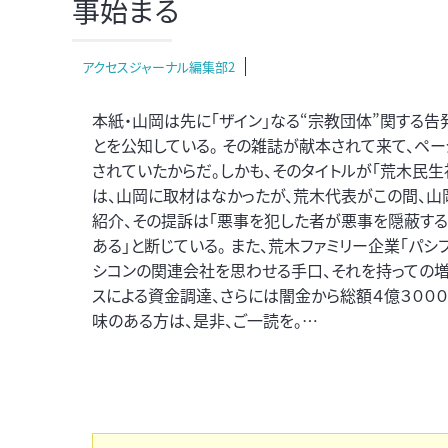
事始まる
アクセスジャーナル編集部2
本紙・山岡は先に「ザイン」なる“宗教団体”関する告
とを公知している。 その雑誌が献本されて来て、ペ
されていたからだ。しかも、そのタイトルが「荒木民生
は、山岡に取材はなかったが、荒木代表がこの間、山
紹介、その提訴は「悪事を犯した者が悪事を隠蔽する
ある」と断じている。 また、荒木ファミリー企業「パシ
シコンの関連会社を思わせる手口、それを持っての増
スによる資金調達、さらには闇金から総額４億３００
味のある方は、是非、ご一読を。…