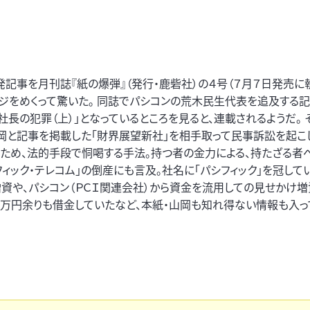
発記事を月刊誌『紙の爆弾』（発行・鹿砦社）の４号（７月７日発売に
ージをめくって驚いた。 同誌でパシコンの荒木民生代表を追及する
社長の犯罪（上）」となっているところを見ると、連載されるようだ。 
岡と記事を掲載した「財界展望新社」を相手取って民事訴訟を起こ
ため、法的手段で恫喝する手法。持つ者の金力による、持たざる者
フィック・テレコム」の倒産にも言及。社名に「パシフィック」を冠して
資や、パシコン（ＰＣＩ関連会社）から資金を流用しての見せかけ増
０万円余りも借金していたなど、本紙・山岡も知れ得ない情報も入って