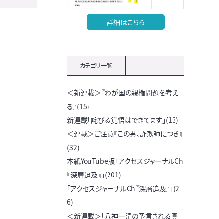
詳細はこちら
カテゴリ一覧
＜新連載＞『わが国の親権問題を考え
る』(15)
新連載「詫びる覚悟はできてます」(13)
＜連載＞ご注意『この男、詐欺師につき』
(32)
本紙YouTube版「アクセスジャーナルCh
『深層追及』」(201)
「アクセスジャーナルCh『深層追及』」(2
6)
＜新連載＞「八神一清の予言される真