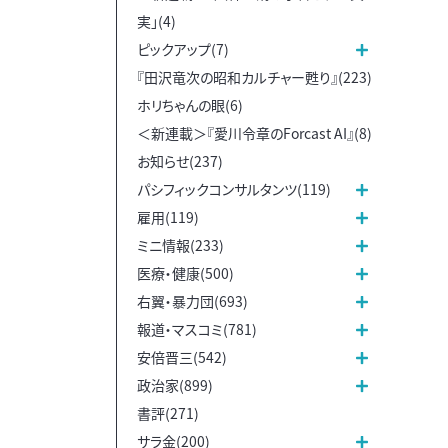
実」(4)
ピックアップ(7)
『田沢竜次の昭和カルチャー甦り』(223)
ホリちゃんの眼(6)
＜新連載＞『愛川令章のForcast AI』(8)
お知らせ(237)
パシフィックコンサルタンツ(119)
雇用(119)
ミニ情報(233)
医療・健康(500)
右翼・暴力団(693)
報道・マスコミ(781)
安倍晋三(542)
政治家(899)
書評(271)
サラ金(200)