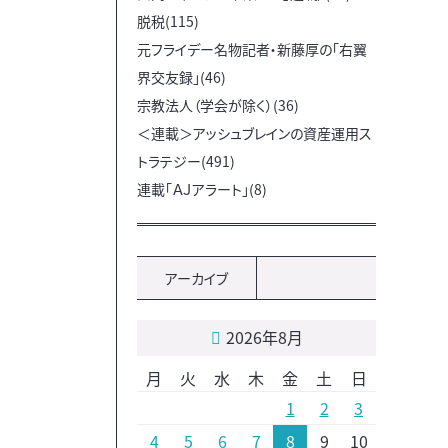
脱税(115)
元フライデー名物記者・新藤厚の「右翼
界交友録」(46)
宗教法人（学会が除く）(36)
＜連載＞アッシュブレインの資産運用ス
トラテジー(491)
連載「ＡＪアラート」(8)
アーカイブ
2026年8月
月
火
水
木
金
土
日
1
2
3
4
5
6
7
8
9
10