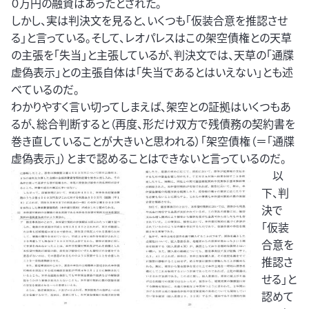
０万円の融資はあったとされた。
しかし、実は判決文を見ると、いくつも「仮装合意を推認させ
る」と言っている。そして、レオパレスはこの架空債権との天草
の主張を「失当」と主張しているが、判決文では、天草の「通牒
虚偽表示」との主張自体は「失当であるとはいえない」とも述
べているのだ。
わかりやすく言い切ってしまえば、架空との証拠はいくつもあ
るが、総合判断すると（再度、形だけ双方で残債務の契約書を
巻き直していることが大きいと思われる）「架空債権（＝「通牒
虚偽表示」）とまで認めることはできないと言っているのだ。
以
下、判
決で
「仮装
合意を
推認さ
せる」と
認めて