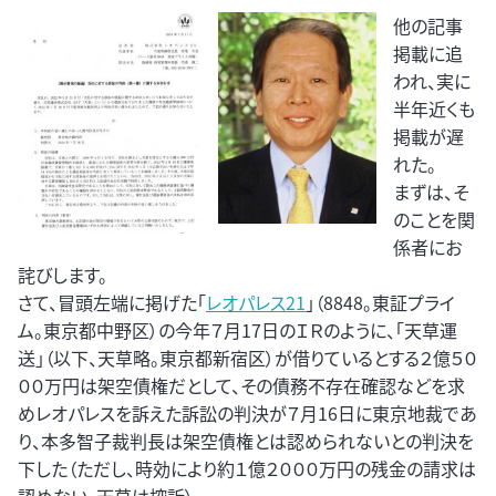
他の記事
掲載に追
われ、実に
半年近くも
掲載が遅
れた。
まずは、そ
のことを関
係者にお
詫びします。
さて、冒頭左端に掲げた「
レオパレス21
」（8848。東証プライ
ム。東京都中野区）の今年７月17日のＩＲのように、「天草運
送」（以下、天草略。東京都新宿区）が借りているとする２億５０
００万円は架空債権だとして、その債務不存在確認などを求
めレオパレスを訴えた訴訟の判決が７月16日に東京地裁であ
り、本多智子裁判長は架空債権とは認められないとの判決を
下した（ただし、時効により約１億２０００万円の残金の請求は