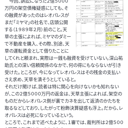
今回、訴訟になった２億５０００
万円の架空債権疑惑にしても、そ
の融資があったのはレオパレスが
まだ「ミヤマ」の社名で、店頭公開
する（１９８９年２月）前のこと。天
草の主張によれば、ミヤマのダミー
で不動産を購入、その際、別途、天
草の運転資金として借りたことに
してくれと頼まれ、実際は一銭も融資を受けていない。深山祐
助氏との深い信頼関係のなかで、何の得にもならないが引き
受けた。ところが、今になってレオパレスはその残金の支払い
さえ求め、天草を潰そうとしていると。
それだけ聞けば、読者は特に関心を向けないかも知れない
が、この２億５０００万円の返金は、天草主張によれば、架空の
ものだからレオパレス側が裏でカネを出して返済のかたちを
取るなどしており、したがって粉飾決算疑惑も浮上。だから、レ
オパレスは必死になっているという。
ところで、これまで述べたように、１審では、裁判所は２億５００