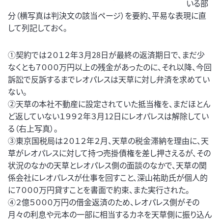
いる部
分（横写真は判決文の該当ページ）を要約、平易な表現に直
して列記しておく。
①契約では２０１２年３月28日が最終の返済期日で、まだ少
なくとも７０００万円以上の残金があったのに、それ以降、今回
訴訟で反訴するまでレオパレスは天草に対し弁済を求めてい
ない。
②天草の本社不動産に設定されていた抵当権を、まだほとん
ど返していない１９９２年３月12日にレオパレスは解除してい
る（右上写真）。
③東京国税局は２０１２年２月、天草の税金滞納を理由に、天
草がレオパレスに対して持つ売掛債権を差し押さえるが、その
状況のなかの天草とレオパレス側の面談のなかで、天草の関
係会社にレオパレスが仕事を回すこと、深山祐助氏が個人的
に７０００万円貸すことを書面で約束、また実行された。
④２億５０００万円の借金返済のため、レオパレス側がその
月々の利息や元本の一部に相当するカネを天草側に振り込ん