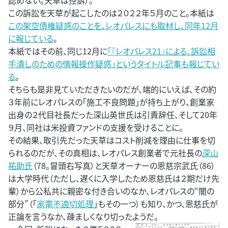
認めない。天草は控訴）。
この訴訟を天草が起こしたのは２０２２年５月のこと。本紙は
この架空債権疑惑のことを、レオパレスにも取材し、同年12月
に報じている
。
本紙ではその前、同じ12月に
「『レオパレス21』による、訴訟相
手潰しのための情報操作疑惑」というタイトル記事も報じてい
る
。
そちらも是非見ていただきたいのだが、端的にいえば、その約
３年前にレオパレスの「施工不良問題」が持ち上がり、創業家
出身の２代目社長だった深山英世氏は引責辞任、そして20年
９月、同社は米投資ファンドの支援を受けることに。
その結果、取引先だった天草はコスト削減を理由に仕事を切
られるのだが、その真相は、レオパレス創業者で元社長の
深山
祐助氏
（78。冒頭右写真）と天草オーナーの恩慈宗武氏（86）
は大学時代（ただし、遅くに入学したため恩慈氏は２期だけ先
輩）から公私共に親密な付き合いのなか、レオパレスの“闇の
部分”（「
家電不適切処理
」もその一つ）も知り、かつ、恩慈氏が
正論を言うなか、疎ましくなり切ったようだ。