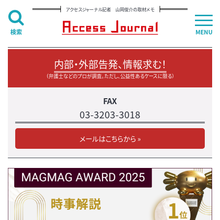
アクセスジャーナル記者 山岡俊介の取材メモ
検索
MENU
内部・外部告発、情報求む！
（弁護士などのプロが調査。ただし、公益性あるケースに限る）
FAX
03-3203-3018
メールはこちらから »