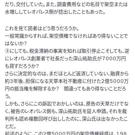
だり、交付していた。また、調査費用などの名目で架空または
水増ししてレオパレス側が捻出したこともあった。
これを見て読者はどう思うだろうか。
一般常識からすれば、架空債権でなければあり得ないことで
はないか？
③にしても、税金滞納の事実を知れば取引停止こそしても、逆
にレオパレス創業者で社長だった深山祐助氏が７０００万円
も貸すだろうか？
さらに決定的なのは、まだほとんど返済していない、融資から
約３年後、担保になる天草本社不動産に付けた２億５０００万
円の抵当権を解除するか？ 間違ってもあり得ないことだろ
う。
しかも、さらにこの訴訟でおかしいのは、原告の天草だけでな
く、被告のレオパレス側も、深山祐助氏を証人申請。それを裁
判所も認め複数回呼び出ししたのに、深山氏は出なかったこ
とだ。
前述のように、この２億５０００万円の架空債権疑惑は、１９８