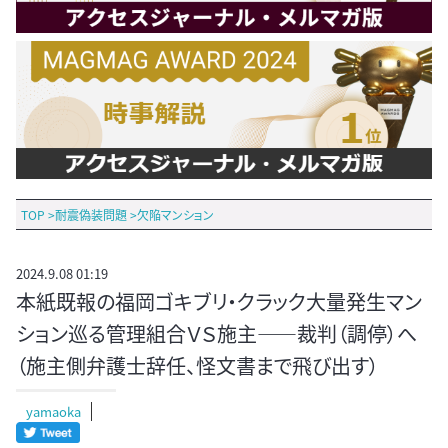
TOP
>
耐震偽装問題
>
欠陥マンション
2024.9.08 01:19
本紙既報の福岡ゴキブリ・クラック大量発生マン
ション巡る管理組合ＶＳ施主――裁判（調停）へ
（施主側弁護士辞任、怪文書まで飛び出す）
yamaoka