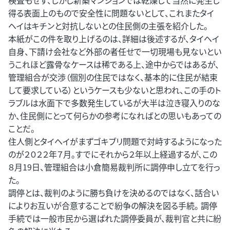
検査もせず、しかし新築マンションでは乾燥して当然に発生し
得る表面上のもので安全性に問題ないとして、これまたタイ
ヘイはキチンと対抗しないとの住民側の主張を紹介した。
本紙がこの件を取り上げるのは、詳細は後述するが、タイヘイ
自身、下請け会社など外部の者任せで一切現場も見ないとい
うこれほど露骨なケースは稀である上、途中からではあるが、
管理組合が交渉（個別の住民ではなく、基本的に住民が結束
して要求している）というケースも少ないと思われ、この手のト
ラブルは水面下で多数発生しているが大半は泣き寝入りのな
か、住民側にとって何らかの参考になればとの思いもあっての
ことだ。
住人側とタイヘイがまずゴキブリ問題で対峙するようになった
のが２０２２年７月。すでにそれから２年以上経過するが、この
８月19日、管理組合は小倉簡易裁判所に調停申し立てを行っ
た。
調停とは、裁判のように勝ち負けを決めるのではなく、話合い
によりお互いが合意することで紛争の解決を図る手続。 調停
手続では一般市民から選ばれた調停委員が、裁判官と共に紛