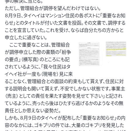
争の解決に当たる。
ただし、管理組合が調停を望んだわけではない。
８月９日、タイヘイはマンション住民の各ポストに「重要なお知
らせ」とのタイトルが付いた文書を投函。その文書で、調停する
ことを宣言していた。これを受け、ならば自分たちの方からと
申立したに過ぎない。
ここで重要なことは、管理組合
が調停申立した際の書類の「紛争
の要点」（横写真）のところにも記
されているように、「我々住民はタ
イヘイ社が一度も（現場を）見に来
ることなく、管理組合との面談の約束もして貰えず、住民に対
する説明会も開いて貰えず、不安でしかない状態です。事業主
（売主）としての責任を果たす姿勢を見せて下さい」と記され
ているように、売ったら後はひたすら逃げるかのようなその無
責任としか思えない姿勢だ。
しかも、８月９日のタイヘイが配布した「重要なお知らせ」の内
容のなかには、ゴキブリの件では、大量のゴキブリを発見した