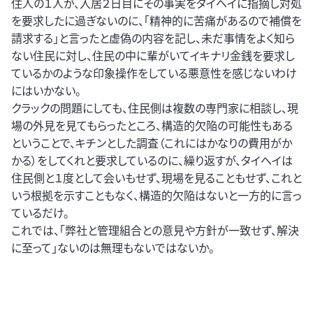
住人の１人が、入居２日目にその事実をタイヘイに指摘し対処
を要求したに過ぎないのに、「精神的に苦痛があるので補償を
請求する」と言ったと虚偽の内容を記し、未だ事情をよく知ら
ない住民に対し、住民の中に輩がいてイキナリ金銭を要求し
ているかのような印象操作をしている悪意性を感じないわけ
にはいかない。
クラックの問題にしても、住民側は複数の専門家に相談し、現
場の外見を見てもらったところ、構造的欠陥の可能性もある
ということで、キチンとした調査（これにはかなりの費用がか
かる）をしてくれと要求しているのに、繰り返すが、タイへイは
住民側と１度として会いもせず、現場を見ることもせず、これと
いう根拠を示すこともなく、構造的欠陥はないと一方的に言っ
ているだけ。
これでは、「弊社と管理組合との意見や方針が一致せず、解決
に至って」ないのは無理もないではないか。