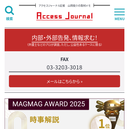
アクセスジャーナル記者 山岡俊介の取材メモ
検索
MENU
内部・外部告発、情報求む！
（弁護士などのプロが調査。ただし、公益性あるケースに限る）
FAX
03-3203-3018
メールはこちらから »