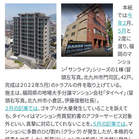
本紙
では
今
年２
月、
５月
と
２度に
渡り、福
岡のマ
ンショ
ン「サンライフ」シリーズの１棟（冒
頭左写真。北九州市門司区。42戸。
完成は２０２２年５月）のトラブルの件を取り上げている。
施主は、福岡県の地場大手分譲マンション会社「タイヘイ」（冒
頭右写真。北九州市小倉区。伊藤俊樹社長）。
２月の記事では
、ゴキブリが大量発生していることを訴えて
も、タイヘイはマンション売買契約書のアフターサービス対象
外といい、真摯に対応してくれないことを。
５月の記事では
、マ
ンションに多数のひび割れ（クラック）が発生したが、本格的な