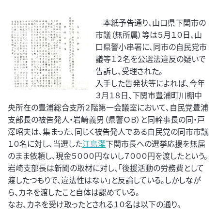
本紙予告通り、山口県下関市の
市議（無所属）等は５月１０日、山
口県警小串署に、同市の自民党市
議等１２名を公選法違反の疑いで
告訴し、受理された。
入手した告発状等によれば、今年
３月１８日、下関市豊浦町川棚中
央所在の豊浦総合支所２階第一会議室において、自民党豊浦
支部長の被告発人・岩崎義男（県警ＯＢ）と同幹事長の同・戸
澤昭夫は、集まった、同じく被告発人である自民党の同市市議
１０名に対し、当選した
江島潔
下関市長への選挙応援を無届
のまま依頼し、現金５０００円ないし７０００円を渡したという。
岩崎支部長は新聞の取材に対し、「後援活動の労務費として
渡したつもりで、違法性はない」と反論している。しかしなが
ら、カネを渡したこと自体は認めている。
なお、カネを受け取ったとされる１０名は以下の通り。