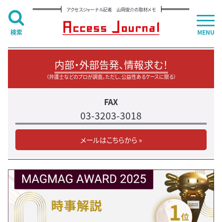
アクセスジャーナル記者 山岡俊介の取材メモ
検索
MENU
内部・外部告発、情報求む！
（弁護士などのプロが調査。ただし、公益性あるケースに限る）
FAX
03-3203-3018
メールはこちらから »