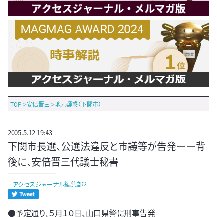
TOP
>
安倍晋三
>
地元疑惑（下関市）
2005.5.12 19:43
下関市長選、公選法違反と市議等が告発ーー背
後に、安倍晋三代議士秘書
アクセスジャーナル編集部2
●予定通り、５月１０日、山口県警に刑事告発