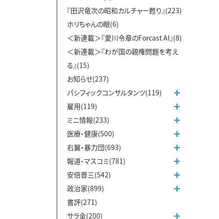
『田沢竜次の昭和カルチャー甦り』(223)
ホリちゃんの眼(6)
＜新連載＞『愛川令章のForcast AI』(8)
＜新連載＞『わが国の親権問題を考え
る』(15)
お知らせ(237)
パシフィックコンサルタンツ(119)
雇用(119)
ミニ情報(233)
医療・健康(500)
右翼・暴力団(693)
報道・マスコミ(781)
安倍晋三(542)
政治家(899)
書評(271)
サラ金(200)