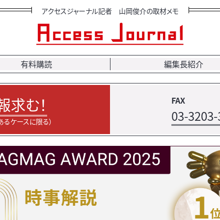
アクセスジャーナル記者 山岡俊介の取材メモ
有料購読
編集長紹介
報求む！
FAX
03-3203-
あるケースに限る）