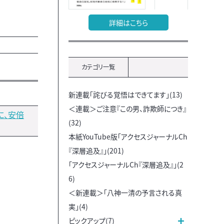
詳細はこちら
カテゴリ一覧
新連載「詫びる覚悟はできてます」(13)
＜連載＞ご注意『この男、詐欺師につき』
に、安倍
(32)
本紙YouTube版「アクセスジャーナルCh
『深層追及』」(201)
「アクセスジャーナルCh『深層追及』」(2
6)
＜新連載＞「八神一清の予言される真
実」(4)
ピックアップ(7)