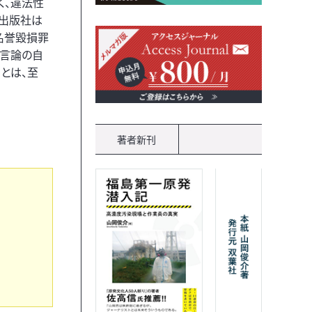
く、違法性
の出版社は
名誉毀損罪
「言論の自
とは、至
著者新刊