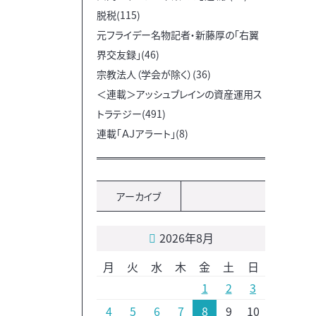
脱税(115)
元フライデー名物記者・新藤厚の「右翼
界交友録」(46)
宗教法人（学会が除く）(36)
＜連載＞アッシュブレインの資産運用ス
トラテジー(491)
連載「ＡＪアラート」(8)
アーカイブ
2026年8月
月
火
水
木
金
土
日
1
2
3
4
5
6
7
8
9
10