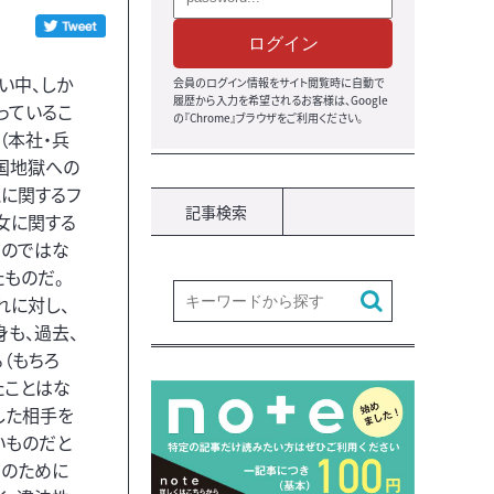
ログイン
い中、しか
会員のログイン情報をサイト閲覧時に自動で
履歴から入力を希望されるお客様は、Google
っているこ
の『Chrome』ブラウザをご利用ください。
（本社・兵
国地獄への
に関するフ
記事検索
女に関する
ものではな
たものだ。
れに対し、
も、過去、
（もちろ
たことはな
した相手を
いものだと
的のために