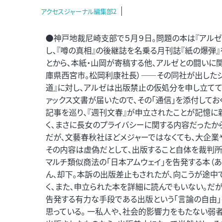
アクセスジャーナル編集部2
●神戸地裁尼崎支部で５月９日。問題の本は『アルゼ
し、『噂の真相』の後継誌を名乗る月刊誌『紙の爆弾
とから、本紙・山岡が寄稿する他、アルゼとの闘いに
庫県西宮市。松岡利康社長）――その同社が出したジ
道』に対し、アルゼは出版禁止の仮処分を申し立てて
ァックス文書が届いたので、その「通信」を添付して
記事を巡り、『週刊文春』が申立されたことが記憶に
く、まさに長女のプライバシーに関する内容だったか
だが、文藝春秋社ほどメジャーではなくても、大企業
その内容は虚偽だとして、出版すること自体を裁判所
マルチ類似商法の「日本アムウェイ」を告発する本（
ん、却下。本訴の出版差止もされたが、向こうが途中
く、また、申立られた本を詳細に読んでもいない。だ
告発する有力な手段である出版という「言論の自由」
思っている。 一私人や、社会的影響力をもたない弱