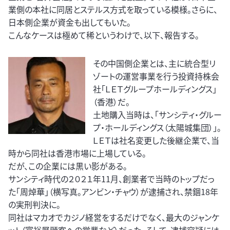
業側の本社に同居とステルス方式を取っている模様。さらに、
日本側企業が資金も出してもいた。
こんなケースは極めて稀というわけで、以下、報告する。
その中国側企業とは、主に統合型リ
ゾートの運営事業を行う投資持株会
社「ＬＥＴグループホールディングス」
（香港）だ。
土地購入当時は、「サンシティ・グルー
プ・ホールディングス（太陽城集団）」。
ＬＥＴは社名変更した後継企業で、当
時から同社は香港市場に上場している。
だが、この企業には黒い影がある。
サンシティ時代の２０２１年11月、創業者で当時のトップだっ
た「周焯華」（横写真。アンビン・チャウ）が逮捕され、禁錮18年
の実刑判決に。
同社はマカオでカジノ経営をするだけでなく、最大のジャンケ