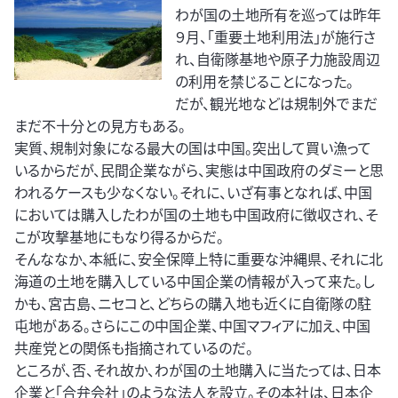
わが国の土地所有を巡っては昨年
９月、「重要土地利用法」が施行さ
れ、自衛隊基地や原子力施設周辺
の利用を禁じることになった。
だが、観光地などは規制外でまだ
まだ不十分との見方もある。
実質、規制対象になる最大の国は中国。突出して買い漁って
いるからだが、民間企業ながら、実態は中国政府のダミーと思
われるケースも少なくない。それに、いざ有事となれば、中国
においては購入したわが国の土地も中国政府に徴収され、そ
こが攻撃基地にもなり得るからだ。
そんななか、本紙に、安全保障上特に重要な沖縄県、それに北
海道の土地を購入している中国企業の情報が入って来た。し
かも、宮古島、ニセコと、どちらの購入地も近くに自衛隊の駐
屯地がある。さらにこの中国企業、中国マフィアに加え、中国
共産党との関係も指摘されているのだ。
ところが、否、それ故か、わが国の土地購入に当たっては、日本
企業と「合弁会社」のような法人を設立。その本社は、日本企