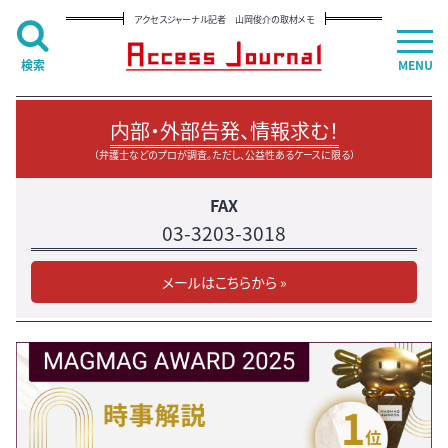
アクセスジャーナル記者 山岡俊介の取材メモ
検索
MENU
内部・外部告発、情報求む！
（弁護士などのプロが調査。ただし、公益性あるケースに限る）
FAX
03-3203-3018
メールはこちらから »