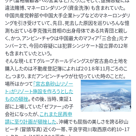
ット（富裕層顧客への営業など）だった。そして、逮捕容疑には
違法賭博、マネーロンダリング（資金洗浄）も含まれていた。
中国共産党幹部や中国大手企業トップなどのマネーロンダリ
ングを引き受けていて、先日、死去した原因を巡りいろんな憶
測も出ている李克強元首相の出身母体である共青団と親し
く、かつ、アンビン・チャウは中国最大のマフィア「三合会」元ナ
ンバー２で、今回の容疑には犯罪シンジケート設立罪の12年
も含まれていたという。
そんな現・ＬＥＴグループホールディングスが宮古島の土地を
購入したのは不動産登記簿によれば２０１８年11月ごろのこ
と。つまり、まだアンビン・チャウが仕切っていた時のことだ。
場所はかつて
「宮古島砂山リゾー
ト」がリゾート施設を作ろうとした
ものの頓挫
。その後、当時、東証１
部に上場していた「ゼファー」の子
会社になったが、
これまた民再申
請に至り計画が頓挫した
、沖縄でも屈指の美しさを誇る砂山
ビーチ（冒頭写真）近くの一帯、平良字荷川取西原の約10・17