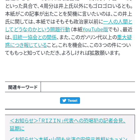
といった具合で、４周分は井上氏以外にもゴロゴロいるとも。
本紙がこの記事が出たことを契機に言いたいのは、この井上
氏に関しては、本紙ではそもそも政治家以前に
一人の人間と
してどうなのかという問題行動
（本紙
YouTube版
でも）、最近
は、
旧統一協会との関係
、また、このガソリン代以上の
重大疑
惑につき報じている
こと。これを機会に、この３つの件につい
てももっと知っていただき、よろしければ拡散願います。
関連キーワード
＜お知らせ＞「ＲＩＺＩＮ」代表への恐喝犯の記者会見、
延期に
＜お知らせ＞本紙・山岡も出演の安倍元首相ドキュメン