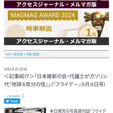
TOP
>
政治家
>
汚職（疑惑）
2023.8.25 15:02
＜記事紹介＞「日本維新の会・代議士がガソリン
代『地球４周分の怪』」（『フライデー』９月８日号）
yamaoka
本日発売の写真週刊誌『フライデ