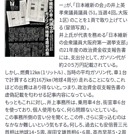
ー』が、「日本維新の会」の井上英
孝衆議員議員（51。当選４回。大阪
１区）のことを１頁で取り上げてい
る（冒頭写真）。
井上氏が代表を務める「日本維新
の会衆議員大阪府第一選挙支部」
の21年度の政治資金収支報告書
には、支出分として、ガソリン代が
約２０５万円記載されている。
しかし、燃費12㎞（１リットル）、当時の平均ガソリン代、車１台
で計算すると約16万㎞（地球４周分）走れることになり、これ
ほどの出費はあり得ないと。つまり、政治資金収支報告書の
虚偽記載を匂わせる記事内容になっている。
もっともこれに対し、井上事務所は、乗用車４台、街宣車６台
を使っており、個人使用もなく、何ら問題ないとしている。
この事務所側の言い分を聞くと、この件、さらに突っ込むのは
なかなか難しいという気もする。何しろ、過去にも安倍晋三元
首相は地球14・５周、岸田文雄首相６・６周、高市早苗５・２周