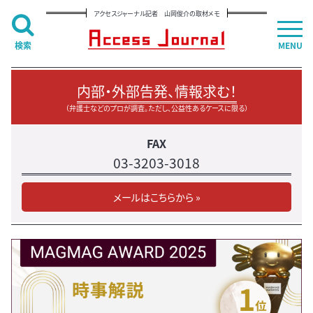
アクセスジャーナル記者 山岡俊介の取材メモ
検索
MENU
内部・外部告発、情報求む！
（弁護士などのプロが調査。ただし、公益性あるケースに限る）
FAX
03-3203-3018
メールはこちらから »