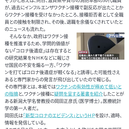
そうかと思えば、同日、滋賀県甲賀市の消防本部の30代職員
が、過去にインフルエンザワクチン接種で副反応が出たことか
らワクチン接種を受けなかったところ、接種拒否者として全職
員との接触を制限され、その後、退職を余儀なくされていたと
のニュースも流れた。
そんななか、政府はワクチン接
種を推進するため、学問的価値が
ない「コロナ後遺症」は存在すると
の研究結果をＮＨＫなどに報じさ
せ国民の不安を煽る一方、「ワクチ
ンを打てばコロナ後遺症が軽くなる」と誘導した可能性さえ
あると専門家からの発言が飛び出していたので報じる。
その専門家とは、本紙では
ワクチンの有効性が極めて低いと
の指摘
と、ワクチン接種に
疑問を呈する著書を紹介
したことが
ある新潟大学名誉教授の岡田正彦氏（医学博士）。医療統計
学の第一人者だ。
岡田氏は
「新型コロナのエビデンス」というＨＰ
を設け、適時、
情報を発信している。