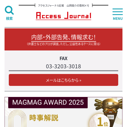
アクセスジャーナル記者 山岡俊介の取材メモ
検索
MENU
内部・外部告発、情報求む！
（弁護士などのプロが調査。ただし、公益性あるケースに限る）
FAX
03-3203-3018
メールはこちらから »