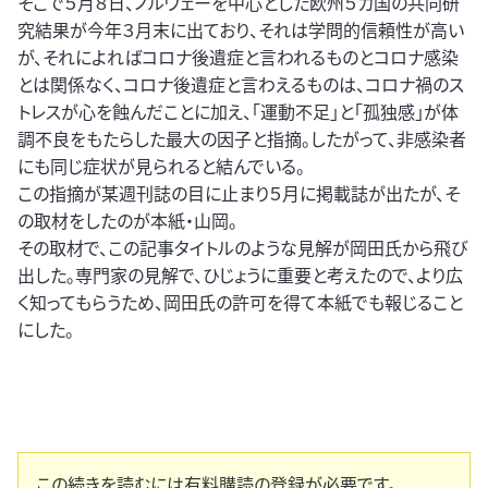
そこで５月８日、ノルウェーを中心とした欧州５カ国の共同研
究結果が今年３月末に出ており、それは学問的信頼性が高い
が、それによればコロナ後遺症と言われるものとコロナ感染
とは関係なく、コロナ後遺症と言わえるものは、コロナ禍のス
トレスが心を蝕んだことに加え、「運動不足」と「孤独感」が体
調不良をもたらした最大の因子と指摘。したがって、非感染者
にも同じ症状が見られると結んでいる。
この指摘が某週刊誌の目に止まり５月に掲載誌が出たが、そ
の取材をしたのが本紙・山岡。
その取材で、この記事タイトルのような見解が岡田氏から飛び
出した。専門家の見解で、ひじょうに重要と考えたので、より広
く知ってもらうため、岡田氏の許可を得て本紙でも報じること
にした。
この続きを読むには有料購読の登録が必要です。