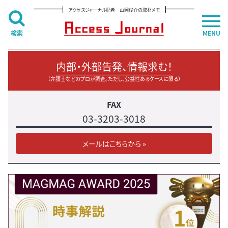
アクセスジャーナル記者 山岡俊介の取材メモ
検索
MENU
内部・外部告発、情報求む！
（弁護士などのプロが調査。ただし、公益性あるケースに限る）
FAX
03-3203-3018
メールはこちらから »