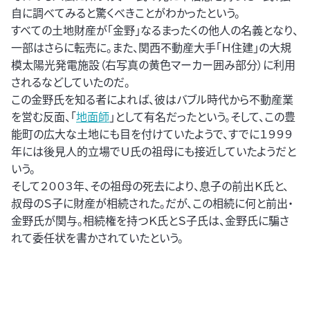
自に調べてみると驚くべきことがわかったという。
すべての土地財産が「金野」なるまったくの他人の名義となり、
一部はさらに転売に。また、関西不動産大手「Ｈ住建」の大規
模太陽光発電施設（右写真の黄色マーカー囲み部分）に利用
されるなどしていたのだ。
この金野氏を知る者によれば、彼はバブル時代から不動産業
を営む反面、「
地面師
」として有名だったという。そして、この豊
能町の広大な土地にも目を付けていたようで、すでに１９９９
年には後見人的立場でＵ氏の祖母にも接近していたようだと
いう。
そして２００３年、その祖母の死去により、息子の前出Ｋ氏と、
叔母のＳ子に財産が相続された。だが、この相続に何と前出・
金野氏が関与。相続権を持つＫ氏とＳ子氏は、金野氏に騙さ
れて委任状を書かされていたという。