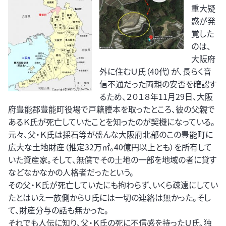
重大疑
惑が発
覚した
のは、
大阪府
外に住むＵ氏（40代）が、長らく音
信不通だった両親の安否を確認す
るため、２０１８年11月29日、大阪
府豊能郡豊能町役場で戸籍謄本を取ったところ、彼の父親で
あるＫ氏が死亡していたことを知ったのが契機になっている。
元々、父・Ｋ氏は採石等が盛んな大阪府北部のこの豊能町に
広大な土地財産（推定32万㎡。40億円以上とも）を所有して
いた資産家。そして、無償でその土地の一部を地域の者に貸す
などなかなかの人格者だったという。
その父・Ｋ氏が死亡していたにも拘わらず、いくら疎遠にしてい
たとはいえ一族側からＵ氏には一切の連絡は無かった。そし
て、財産分与の話も無かった。
それでも人伝に知り、父・Ｋ氏の死に不信感を持ったＵ氏、独