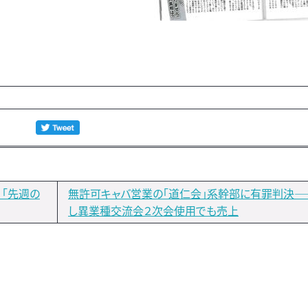
）「先週の
無許可キャバ営業の「道仁会」系幹部に有罪判決―
し異業種交流会２次会使用でも売上