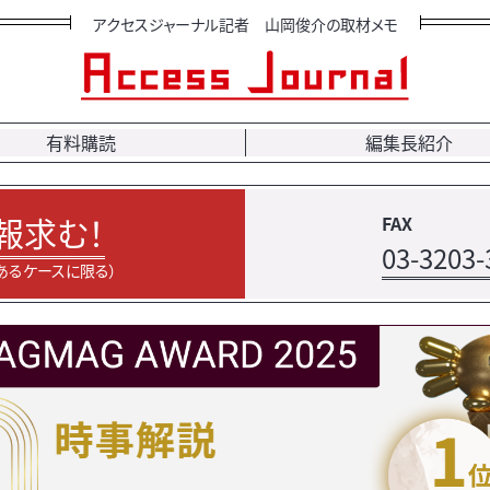
アクセスジャーナル記者 山岡俊介の取材メモ
有料購読
編集長紹介
報求む！
FAX
03-3203-
あるケースに限る）