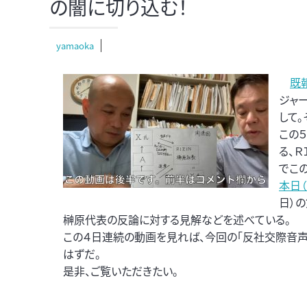
の闇に切り込む！
yamaoka
既
ジャー
して
この
る、
でこ
本日（
日）の
榊原代表の反論に対する見解などを述べている。
この４日連続の動画を見れば、今回の「反社交際音声
はずだ。
是非、ご覧いただきたい。