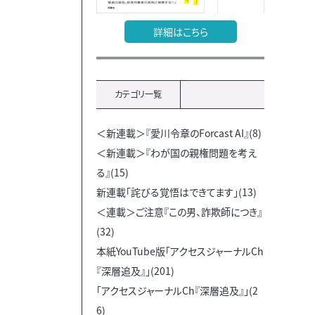
詳細はこちら
カテゴリ一覧
＜新連載＞『愛川令章のForcast AI』(8)
＜新連載＞『わが国の親権問題を考え
る』(15)
新連載「詫びる覚悟はできてます」(13)
＜連載＞ご注意『この男、詐欺師につき』
(32)
本紙YouTube版「アクセスジャーナルCh
『深層追及』」(201)
「アクセスジャーナルCh『深層追及』」(2
6)