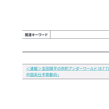
関連キーワード
＜連載＞宝田陽平の兜町アンダーワールド（８７７
中国系仕手筋動向」