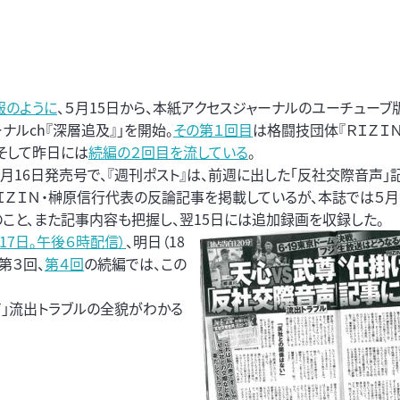
報のように
、５月15日から、本紙アクセスジャーナルのユーチューブ
ナルch『深層追及』」を開始。
その第１回目
は格闘技団体『ＲＩＺＩ
。そして昨日には
続編の２回目を流している
。
５月16日発売号で、『週刊ポスト』は、前週に出した「反社交際音声」
ＲＩＺＩＮ・榊原信行代表の反論記事を掲載しているが、本誌では５月
のこと、また記事内容も把握し、翌15日には追加録画を収録した。
17日。午後６時配信）
、明日（18
第３回、
第４回
の続編では、この
」流出トラブルの全貌がわかる