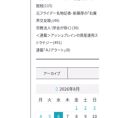
脱税(115)
元フライデー名物記者・新藤厚の「右翼
界交友録」(46)
宗教法人（学会が除く）(36)
＜連載＞アッシュブレインの資産運用ス
トラテジー(491)
連載「ＡＪアラート」(8)
アーカイブ
2026年8月
月
火
水
木
金
土
日
1
2
3
4
5
6
7
8
9
10