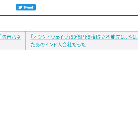
「防音パネ
「オウケイウェイヴ」50億円債権取立不能先は、や
たあのインド人会社だった