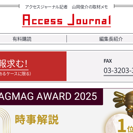
アクセスジャーナル記者 山岡俊介の取材メモ
有料購読
編集長紹介
報求む！
FAX
03-3203-
あるケースに限る）