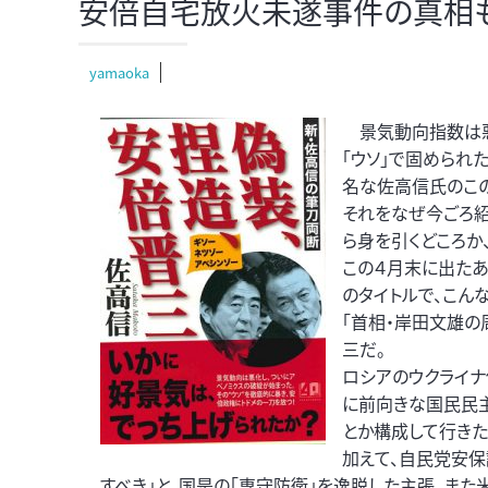
安倍自宅放火未遂事件の真相
yamaoka
景気動向指数は悪
「ウソ」で固められ
名な佐高信氏のこの
それをなぜ今ごろ紹
ら身を引くどころか
この４月末に出たあ
のタイトルで、こん
「首相・岸田文雄の
三だ。
ロシアのウクライナ
に前向きな国民民主
とか構成して行きた
加えて、自民党安
すべき」と、国是の「専守防衛」を逸脱した主張。また