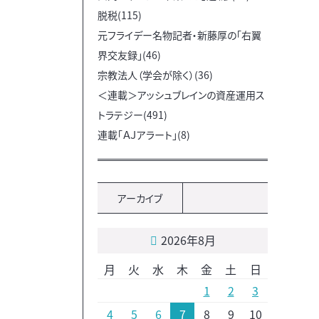
脱税(115)
元フライデー名物記者・新藤厚の「右翼
界交友録」(46)
宗教法人（学会が除く）(36)
＜連載＞アッシュブレインの資産運用ス
トラテジー(491)
連載「ＡＪアラート」(8)
アーカイブ
2026年8月
月
火
水
木
金
土
日
1
2
3
4
5
6
7
8
9
10