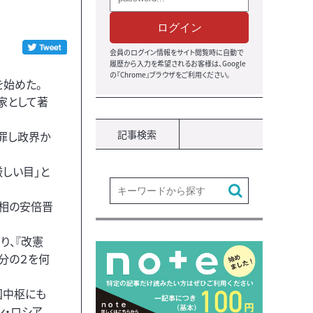
ログイン
会員のログイン情報をサイト閲覧時に自動で
履歴から入力を希望されるお客様は、Google
の『Chrome』ブラウザをご利用ください。
始めた。
家として著
記事検索
罪し政界か
しい目」と
首相の安倍晋
り、『改憲
分の２を何
国中枢にも
ン・ロシア