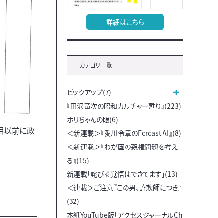
詳細はこちら
カテゴリ一覧
ピックアップ(7)
『田沢竜次の昭和カルチャー甦り』(223)
ホリちゃんの眼(6)
相以前に政
＜新連載＞『愛川令章のForcast AI』(8)
＜新連載＞『わが国の親権問題を考え
る』(15)
新連載「詫びる覚悟はできてます」(13)
＜連載＞ご注意『この男、詐欺師につき』
(32)
本紙YouTube版「アクセスジャーナルCh