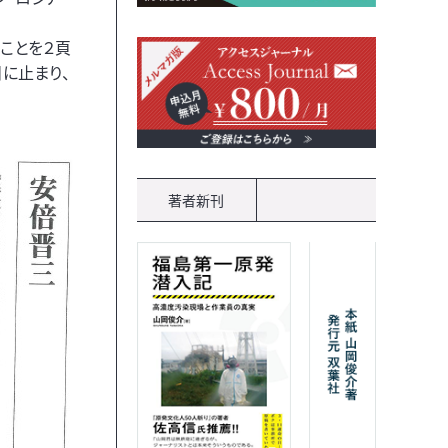
ことを２頁
に止まり、
著者新刊