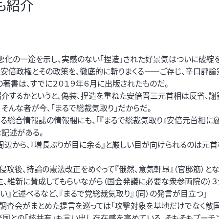
も紹介
化の一途を示し、実感のない「捏造」された好景気はついに破綻を
た安倍政権とその政策を、徹底的に斬りまくる――ご存じ、辛口評論
著書は、すでに２０１９年６月に出版されたものだ。
介するかというと、偽装、捏造を重ねた安倍晋三元首相は反省、謝
、そんな者が今、「まるで総裁気取り」だからだ。
る総合情報誌の情報欄にも、「『まるで総裁気取り』安倍元首相に厳
な記述がある。
周辺から、『増長ぶりが目に余る』と厳しい目が向けられるのは元
侵攻後、持論の憲法改正をめぐって『俄然、意気軒昂』（官邸筋）とな
、維新に賛成してもらいながら（国会発議に必要な衆参両院の）３
い』と述べるなど、『まるで党総裁気取り』（同）の発言が目立つ」
保調査会がまとめた提言を巡っては「攻撃対象を基地だけでなく敵
米国との「核共有」も言い出し存在感を高めている。そもそもプーチ