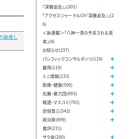
『深層追及』」(201)
「アクセスジャーナルCh『深層追及』」(2
6)
＜新連載＞「八神一清の予言される真
はり破産し
実」(4)
お知らせ(237)
パシフィックコンサルタンツ(119)
雇用(119)
ミニ情報(233)
医療・健康(500)
右翼・暴力団(693)
報道・マスコミ(781)
安倍晋三(542)
政治家(899)
書評(271)
サラ金(200)