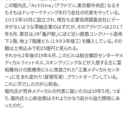
この堀内氏、「ＡｃｔＯｎｅ」（アクトワン。東京都中央区）なるそ
もそもはテレマーケティングを行う会社の代表をやっている。
２０１５年10月に設立され、現在も企業信用調査会社にデー
タがないような零細企業のはずだが、そのアクトワンは２０１７
年８月、東京はＪＲ「亀戸駅」にほど近い鉄筋コンクリート造地
下１階、地上７階建ビル（１９９３年竣工）を購入している。その
額は土地込みで約25億円と見られる。
それから２年後の19年６月、このビルは総合健診センターやメ
ディカルフィットネス、スキンクリニックなどが入居する主に富
裕層向けの医療用ビルに改装された「江東メディカルセンタ
ー」に生まれ変わり（冒頭写真）、グランドオープンしている。
これに尽力したのが心和会。
堀内氏が荒井メディカルの代表に就いたのは19年５月。つま
り、堀内氏と心和会側はそれよりかなり前から協力関係にあ
ったのだ。