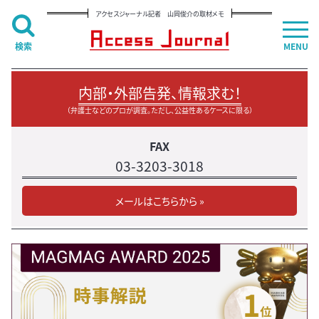
アクセスジャーナル記者 山岡俊介の取材メモ
検索
MENU
内部・外部告発、情報求む！
（弁護士などのプロが調査。ただし、公益性あるケースに限る）
FAX
03-3203-3018
メールはこちらから »