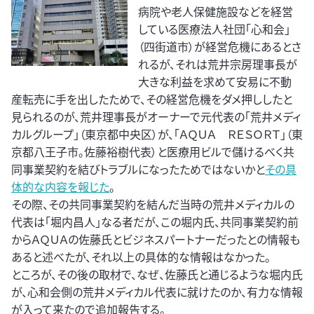
病院や老人保健施設などを経営
している医療法人社団「心和会」
（四街道市）が経営危機にあるとさ
れるが、それは荒井宗房理事長が
大きな利益を求めて安易に不動
産転売に手を出したためで、その経営危機をダメ押ししたと
見られるのが、荒井理事長がオーナーで元代表の「荒井メディ
カルグループ」（東京都中央区）が、「ＡＱＵＡ ＲＥＳＯＲＴ」（東
京都八王子市。佐藤裕樹代表）と医療用ビルで儲けるべく共
同事業契約を結びトラブルになったためではないかと
その具
体的な内容を報じた
。
その際、その共同事業契約を結んだ当時の荒井メディカルの
代表は「堀内昌人」なる者だが、この堀内氏、共同事業契約前
からＡＱＵＡの佐藤氏とビジネスパートナーだったとの情報も
あると述べたが、それ以上の具体的な情報はなかった。
ところが、その後の取材で、なぜ、佐藤氏と通じるような堀内氏
が、心和会側の荒井メディカル代表に就けたのか、有力な情報
が入って来たので追加報告する。