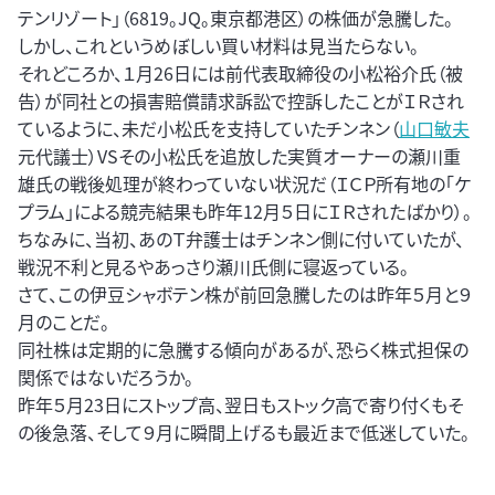
テンリゾート」（6819。JQ。東京都港区）の株価が急騰した。
しかし、これというめぼしい買い材料は見当たらない。
それどころか、１月26日には前代表取締役の小松裕介氏（被
告）が同社との損害賠償請求訴訟で控訴したことがＩＲされ
ているように、未だ小松氏を支持していたチンネン（
山口敏夫
元代議士）VSその小松氏を追放した実質オーナーの瀬川重
雄氏の戦後処理が終わっていない状況だ（ＩＣＰ所有地の「ケ
プラム」による競売結果も昨年12月５日にＩＲされたばかり）。
ちなみに、当初、あのＴ弁護士はチンネン側に付いていたが、
戦況不利と見るやあっさり瀬川氏側に寝返っている。
さて、この伊豆シャボテン株が前回急騰したのは昨年５月と９
月のことだ。
同社株は定期的に急騰する傾向があるが、恐らく株式担保の
関係ではないだろうか。
昨年５月23日にストップ高、翌日もストック高で寄り付くもそ
の後急落、そして９月に瞬間上げるも最近まで低迷していた。