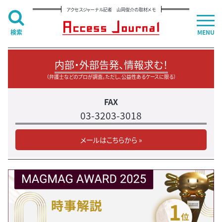
アクセスジャーナル記者 山岡俊介の取材メモ
検索
MENU
内部・外部告発、情報求む！
（弁護士などのプロが調査。ただし、公益性あるケースに限る）
FAX
03-3203-3018
メールはこちらから »