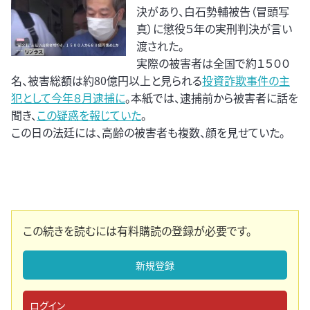
決があり、白石勢輔被告（冒頭写
真）に懲役５年の実刑判決が言い
渡された。
実際の被害者は全国で約１５００
名、被害総額は約80億円以上と見られる
投資詐欺事件の主
犯として今年８月逮捕に
。本紙では、逮捕前から被害者に話を
聞き、
この疑惑を報じていた
。
この日の法廷には、高齢の被害者も複数、顔を見せていた。
この続きを読むには有料購読の登録が必要です。
新規登録
ログイン