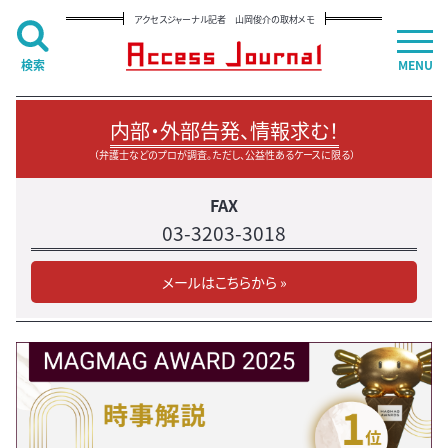
アクセスジャーナル記者 山岡俊介の取材メモ
検索
MENU
内部・外部告発、情報求む！
（弁護士などのプロが調査。ただし、公益性あるケースに限る）
FAX
03-3203-3018
メールはこちらから »