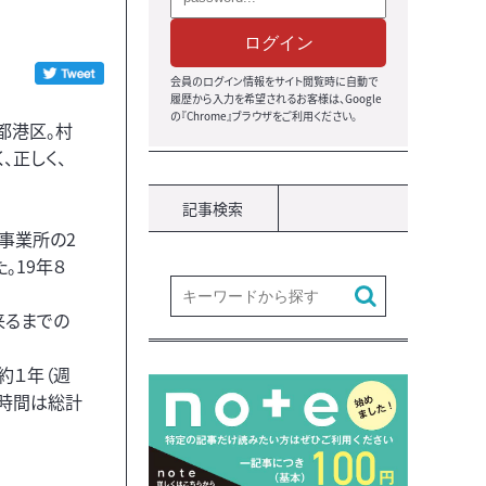
ログイン
会員のログイン情報をサイト閲覧時に自動で
履歴から入力を希望されるお客様は、Google
の『Chrome』ブラウザをご利用ください。
京都港区。村
、正しく、
記事検索
る事業所の2
。19年８
来るまでの
約１年（週
業時間は総計