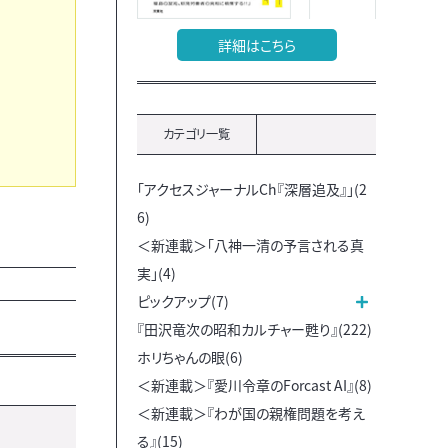
詳細はこちら
カテゴリ一覧
「アクセスジャーナルCh『深層追及』」(2
6)
＜新連載＞「八神一清の予言される真
実」(4)
ピックアップ(7)
『田沢竜次の昭和カルチャー甦り』(222)
ホリちゃんの眼(6)
＜新連載＞『愛川令章のForcast AI』(8)
＜新連載＞『わが国の親権問題を考え
る』(15)