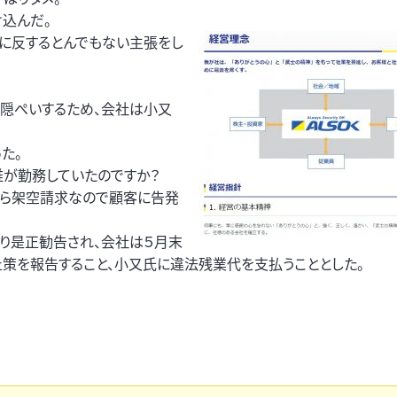
込んだ。
神に反するとんでもない主張をし
を隠ぺいするため、会社は小又
た。
は誰が勤務していたのですか？
なら架空請求なので顧客に告発
より是正勧告され、会社は５月末
策を報告すること、小又氏に違法残業代を支払うこととした。