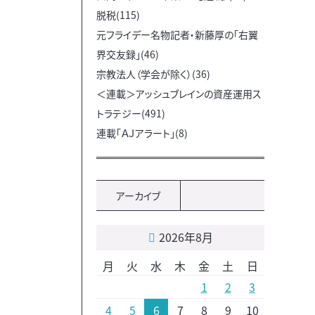
脱税(115)
元フライデー名物記者・新藤厚の「右翼
界交友録」(46)
宗教法人（学会が除く）(36)
＜連載＞アッシュブレインの資産運用ス
トラテジー(491)
連載「ＡＪアラート」(8)
アーカイブ
2026年8月
月
火
水
木
金
土
日
1
2
3
4
5
6
7
8
9
10