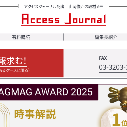
アクセスジャーナル記者 山岡俊介の取材メモ
有料購読
編集長紹介
報求む！
FAX
03-3203-
あるケースに限る）