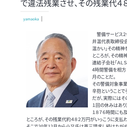
で違法残業させ、その残業代４
yamaoka
警備サービス２
井温代表取締役会
温かい」その精神
ところが、その精
連結子会社「ＡＬ
4時間警備を相方
月のことだ。
その警備対象事業
辛抱ということで
だが、実際にはそ
１回の休みはあり
１８７６時間にも
ところが、その残業代約４８２万円がいっこうに支払
そこで20年12月から小又氏は再三請求し続けたがや