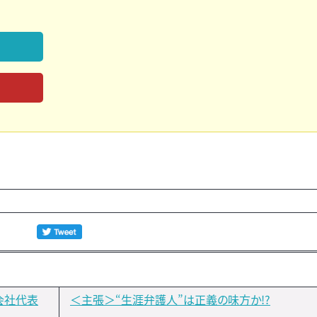
会社代表
＜主張＞“生涯弁護人”は正義の味方か!?