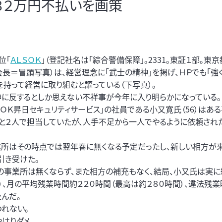
８２万円不払いを画策
位「
ＡＬＳＯＫ
」（登記社名は「綜合警備保障」。2331。東証１部。東
長＝冒頭写真）は、経営理念に「武士の精神」を掲げ、ＨＰでも「強く
を持って経営に取り組むと謳っている（下写真）。
神に反するとしか思えない不祥事が今年に入り明らかになっている。
ＳＯＫ昇日セキュリティサービス」の社員である小又寛氏（56）はあ
と２人で担当していたが、人手不足から一人でやるように依頼された
所はその時点では翌年春に無くなる予定だったし、新しい相方が
引き受けた。
の事業所は無くならず、また相方の補充もなく、結局、小又氏は実に
）、月の平均残業時間約２２０時間（最高は約２８０時間）、違法残
及んだ。
われない。
はりダメ。