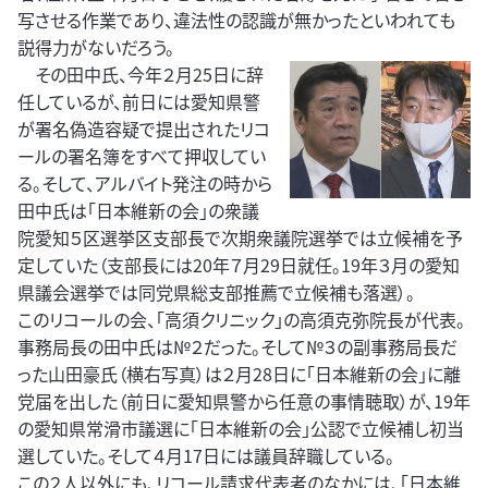
写させる作業であり、違法性の認識が無かったといわれても
説得力がないだろう。
その田中氏、今年２月25日に辞
任しているが、前日には愛知県警
が署名偽造容疑で提出されたリコ
ールの署名簿をすべて押収してい
る。そして、アルバイト発注の時から
田中氏は「日本維新の会」の衆議
院愛知５区選挙区支部長で次期衆議院選挙では立候補を予
定していた（支部長には20年７月29日就任。19年３月の愛知
県議会選挙では同党県総支部推薦で立候補も落選）。
このリコールの会、「高須クリニック」の高須克弥院長が代表。
事務局長の田中氏は№２だった。そして№３の副事務局長だ
った山田豪氏（横右写真）は２月28日に「日本維新の会」に離
党届を出した（前日に愛知県警から任意の事情聴取）が、19年
の愛知県常滑市議選に「日本維新の会」公認で立候補し初当
選していた。そして４月17日には議員辞職している。
この２人以外にも、リコール請求代表者のなかには、「日本維