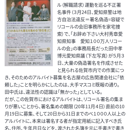
ル（解職請求）運動を巡る不正署
名事件（３月24日、愛知県警は地
方自治法違反＝署名偽造=容疑で
リコールの会旧事務所を家宅捜
索）で、「お辞め下さい大村秀章愛
知県知事 愛知１００万人リコー
ルの会」の事務局長だった田中孝
博元愛知県議（下左写真）が５月３
日、大量の偽造署名を作成させた
と見られる佐賀市内での作業につ
き、そのためのアルバイト募集を名古屋の広告関連会社に「依
頼した」ことを明らかにしたのは、大手マスコミ既報の通り。
田中氏は、違法性の認識は「無かった」としている。
だが、この佐賀市におけるアルバイトは、リコール署名の集ま
りが悪いことから、署名集めの期限（20年11月４日）直前の10
月19日に募集、そして20日から31日までのべ１０００人以上の
アルバイトに、本来は署名する者が指定用紙に記入すべき氏
名、住所、生年月日などを、渡された名簿を元に手書きで書き