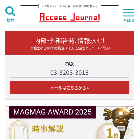
アクセスジャーナル記者 山岡俊介の取材メモ
検索
MENU
内部・外部告発、情報求む！
（弁護士などのプロが調査。ただし、公益性あるケースに限る）
FAX
03-3203-3018
メールはこちらから »