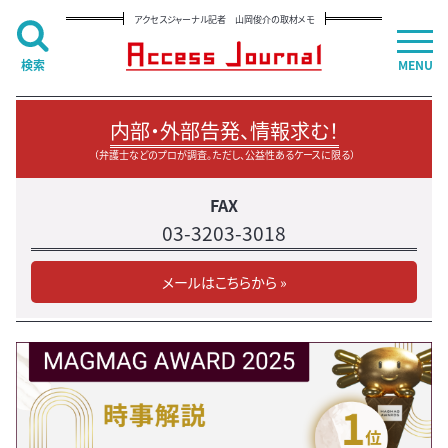
アクセスジャーナル記者 山岡俊介の取材メモ
検索
MENU
内部・外部告発、情報求む！
（弁護士などのプロが調査。ただし、公益性あるケースに限る）
FAX
03-3203-3018
メールはこちらから »