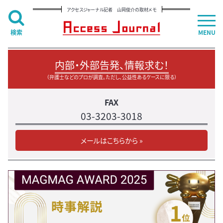
アクセスジャーナル記者 山岡俊介の取材メモ
検索
MENU
内部・外部告発、情報求む！
（弁護士などのプロが調査。ただし、公益性あるケースに限る）
FAX
03-3203-3018
メールはこちらから »