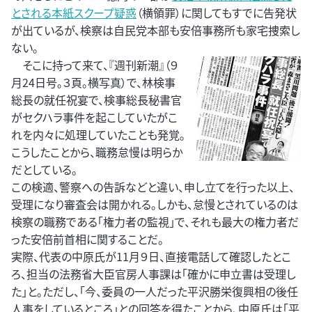
とされる本紙スクープ疑惑
（横領罪）に関してもすでに告発状
が出ているが、検察は自民党本部も安倍事務所も家宅捜索し
ない。
そこに持って来て、『週刊新潮』（９
月24日号。３頁。横写真）で、林検事
総長の就任祝宴で、検事総長秘書官
がセクハラ事件を起こしていたがこ
れを内々に処理していたことも発覚。
こうしたことから、職務怠慢は明らか
だとしている。
この検適、警察への告訴などと違い、申し立てを行った以上、
受理になり審査会は開かれる。しかも、怠慢とされているのは
検察の職務である「権力者の監視」で、それも最大の権力者だ
った安倍前首相に関することだ。
実際、代表の中原氏が11月９日、直接電話して確認したとこ
ろ、担当の法務省大臣官房人事課は「確かに申立書は受理し
た」と。ただし、「今、委員の一人だった平沢勝栄復興相の後任
人事をしているところ」との回答を得たことから、中原氏は「平