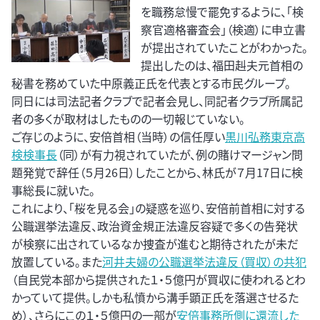
を職務怠慢で罷免するように、「検
察官適格審査会」（検適）に申立書
が提出されていたことがわかった。
提出したのは、福田赳夫元首相の
秘書を務めていた中原義正氏を代表とする市民グループ。
同日には司法記者クラブで記者会見し、同記者クラブ所属記
者の多くが取材はしたものの一切報じていない。
ご存じのように、安倍首相（当時）の信任厚い
黒川弘務東京高
検検事長
（同）が有力視されていたが、例の賭けマージャン問
題発覚で辞任（５月26日）したことから、林氏が７月17日に検
事総長に就いた。
これにより、「桜を見る会」の疑惑を巡り、安倍前首相に対する
公職選挙法違反、政治資金規正法違反容疑で多くの告発状
が検察に出されているなか捜査が進むと期待されたが未だ
放置している。また
河井夫婦の公職選挙法違反（買収）の共犯
（自民党本部から提供された１・５億円が買収に使われるとわ
かっていて提供。しかも私憤から溝手顕正氏を落選させるた
め）、さらにこの１・５億円の一部が
安倍事務所側に還流した