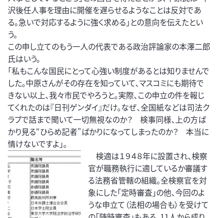
沢後任人事を理由に開催を遅らせるようなことは反対であ
る。急いで対応するように強く求める」との意向を伝えたとい
う。
この申し立てのもう一人の代表である政治評論家の本澤二郎
氏はいう。
「私もこんな国民にとって心強い制度があるとは知りませんで
した。中原さんがその存在を知っていて、マスコミにも期待で
きない以上、我々市民でやろうと。実際、この申立の件を報じ
てくれたのは『日刊ゲンダイ』だけ。なぜ、全国紙などは司法ク
ラブで話まで聞いて一切無視なのか？ 検事同様、上の方ば
かり見る“ひらめ記者”ばかりになってしまったのか？ 本当に
情けないですよ」。
検適は１９４８年に設置され、検察
官が職務執行に適しているか審議す
る法務省管轄の組織。全検察官を対
象にした「定時審査」の他、今回のよ
うな申立て（法相の場合も）を受けて
の「随時審査」もある。11人から成り、