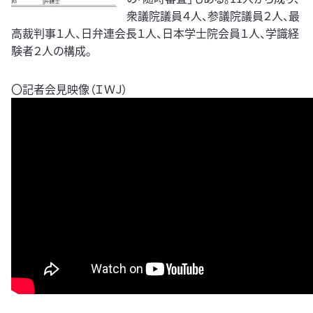
衆議院議員４人、参議院議員２人、最
高裁判事１人、日弁連会長１人、日本学士院会員１人、学識経
験者２人の構成。
〇記者会見映像（ＩＷＪ）