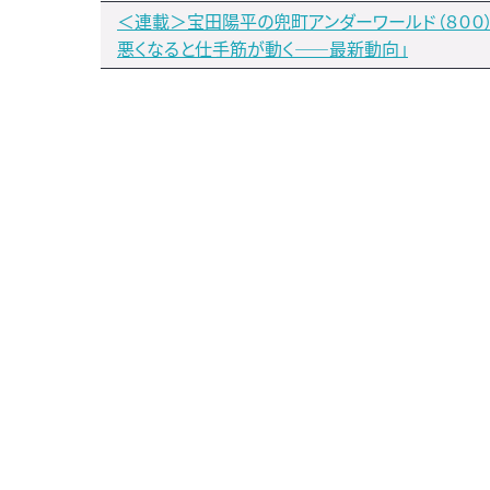
＜連載＞宝田陽平の兜町アンダーワールド（８００
悪くなると仕手筋が動く――最新動向」