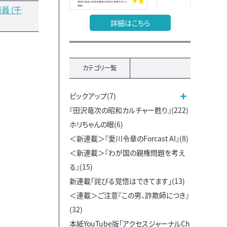
員（千
詳細はこちら
カテゴリ一覧
ピックアップ(7)
『田沢竜次の昭和カルチャー甦り』(222)
ホリちゃんの眼(6)
＜新連載＞『愛川令章のForcast AI』(8)
＜新連載＞『わが国の親権問題を考え
る』(15)
新連載「詫びる覚悟はできてます」(13)
＜連載＞ご注意『この男、詐欺師につき』
(32)
本紙YouTube版「アクセスジャーナルCh