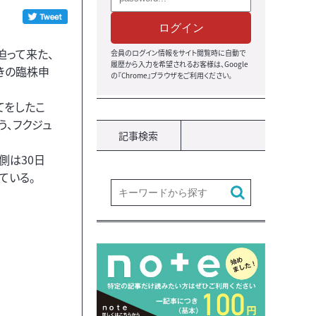
ログイン
迫って来た、
会員のログイン情報をサイト閲覧時に自動で
履歴から入力を希望されるお客様は、Google
向きの臨株申
の『Chrome』ブラウザをご利用ください。
てをしたこ
う、フクジュ
記事検索
側は30日
ている。