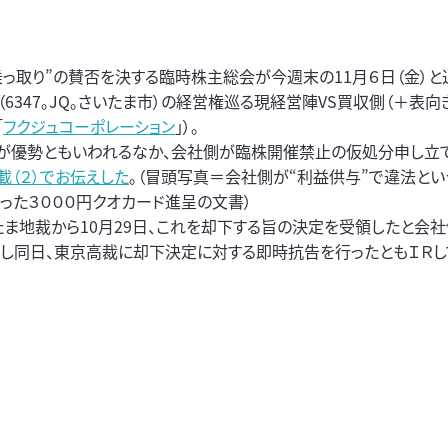
乗っ取り”の賛否を決する臨時株主総会が今週末の11月６日（金）と
」（6347。JQ。さいたま市）の経営権巡る現経営陣VS買収側（＋表
「
フクジュコーポレーション
」）。
が優勢ともいわれるなか、会社側が臨株開催禁止の仮処分申し立
載（２）でお伝えした
。（冒頭写真＝会社側が“利益供与”で違法とい
った３０００円クオカード進呈の文書）
たま地裁から10月29日、これを却下する旨の決定を受領したと会社
だし同日、東京高裁に却下決定に対する即時抗告を行ったともＩＲし