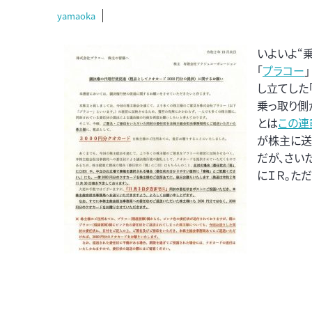
yamaoka
いよいよ“
「
プラコー
し立てした
乗っ取り側
とは
この連
が株主に送
だが、さい
にＩＲ。た