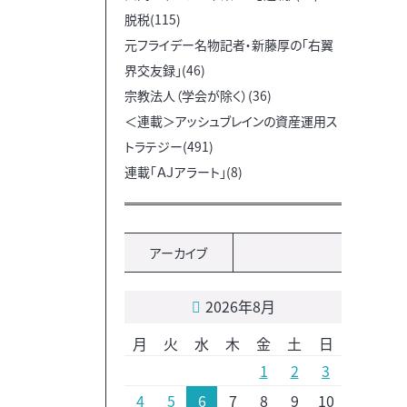
脱税(115)
元フライデー名物記者・新藤厚の「右翼
界交友録」(46)
宗教法人（学会が除く）(36)
＜連載＞アッシュブレインの資産運用ス
トラテジー(491)
連載「ＡＪアラート」(8)
アーカイブ
2026年8月
月
火
水
木
金
土
日
1
2
3
4
5
6
7
8
9
10