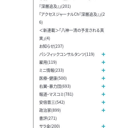
『深層追及』」(201)
「アクセスジャーナルCh『深層追及』」(2
6)
＜新連載＞「八神一清の予言される真
実」(4)
お知らせ(237)
パシフィックコンサルタンツ(119)
雇用(119)
ミニ情報(233)
医療・健康(500)
右翼・暴力団(693)
報道・マスコミ(781)
安倍晋三(542)
政治家(899)
書評(271)
サラ金(200)