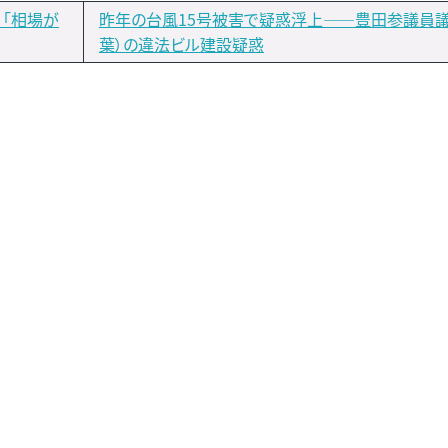
）「相場が
昨年の台風15号被害で疑惑浮上――豊田参議員議
葉）の違法ビル建設疑惑