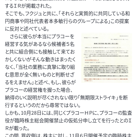
するＩＲが掲載された。
そこでも、フクジュと共に、「それらと実質的に共同している和
円商事や同社代表者本多敏行らのグループによる」この提案
に反対と述べている。
さらに彼らが本当にプラコーを
経営する気があるなら候補者５名
と共に組合側にも接触して来てお
かしくないがそんな動きはまったく
なく、「当社の業務に真摯に取り組
む意思が全く無いものと判断せざ
るをえません」と述べ、もし、彼らが
プラコーの経営権を握った場合、
納得のいく説明が尽くされない限り「無期限ストライキ」を断
行するというのだから尋常ではない。
しかも、10月28日には、同じくプラコーＨＰに、プラコーの監査
役が臨時株主総会開催禁止の仮処分申し立てを行ったとのＩ
Ｒが載った。
この間、買収側は、株主に対し、11月６日開催予定の臨時株主