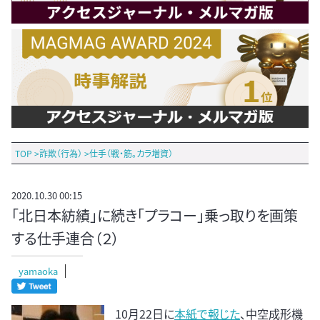
TOP
>
詐欺（行為）
>
仕手（戦・筋。カラ増資）
2020.10.30 00:15
「北日本紡績」に続き「プラコー」乗っ取りを画策
する仕手連合（２）
yamaoka
10月22日に
本紙で報じた
、中空成形機