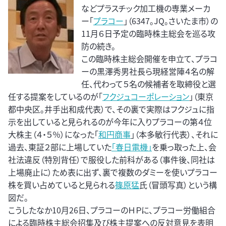
などプラスチック加工機の専業メーカ
ー「
プラコー
」（6347。JQ。さいたま市）の
11月６日予定の臨時株主総会を巡る攻
防の続き。
この臨時株主総会開催を申立て、プラコ
ーの黒澤秀男社長ら現経営陣４名の解
任、代わって５名の候補者を取締役と選
任する提案をしているのが「
フクジュコーポレーション
」（東京
都中央区。井手出和成代表）で、その裏で実際はフクジュに指
示を出していると見られるのが今年に入りプラコーの第４位
大株主（４・５％）になった「
和円商事
」（本多敏行代表）、それに
過去、東証２部に上場していた
「春日電機」
を乗っ取った上、会
社法違反（特別背任）で服役した前科がある（事件後、同社は
上場廃止に）ため表に出ず、裏で複数のダミーを使いプラコー
株を買い占めていると見られる
篠原猛
氏（冒頭写真）という構
図だ。
こうしたなか10月26日、プラコーのＨＰに、プラコー労働組合
による臨時株主総会招集及び株主提案への反対意見を表明