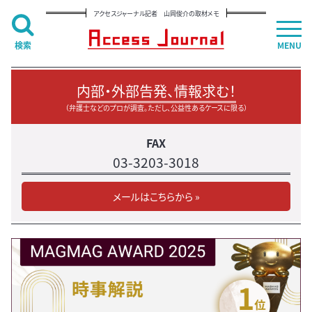
アクセスジャーナル記者 山岡俊介の取材メモ
検索
MENU
内部・外部告発、情報求む！
（弁護士などのプロが調査。ただし、公益性あるケースに限る）
FAX
03-3203-3018
メールはこちらから »