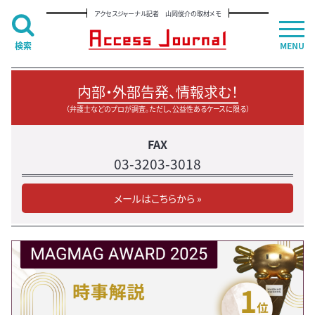
アクセスジャーナル記者 山岡俊介の取材メモ
検索
MENU
内部・外部告発、情報求む！
（弁護士などのプロが調査。ただし、公益性あるケースに限る）
FAX
03-3203-3018
メールはこちらから »