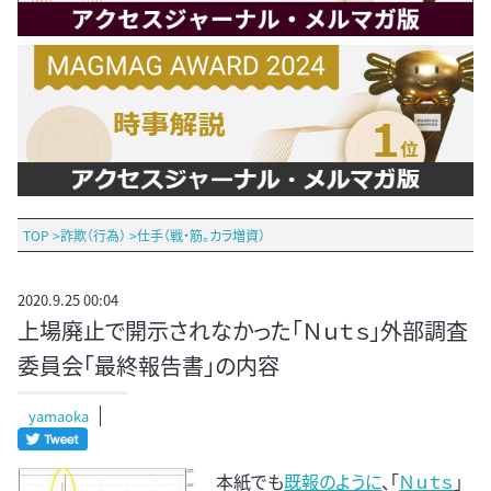
TOP
>
詐欺（行為）
>
仕手（戦・筋。カラ増資）
2020.9.25 00:04
上場廃止で開示されなかった「Ｎｕｔｓ」外部調査
委員会「最終報告書」の内容
yamaoka
本紙でも
既報のように
、「
Ｎｕｔｓ
」