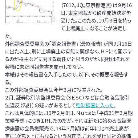
（7612。JQ。東京都港区）は９月16
日、東京地裁から破産開始決定を
受けた。このため、10月３日を持っ
て上場廃止になることが決定し
た。
外部調査委委員会の「調査報告書」（最終報告）が同９月16日
に出た以上、別に上場廃止の有無に関係なく、ＨＰにて開示す
るのが株主などに対する責任だと思うのだが、同社はそれを
契機に未だ同報告書を開示してない。
本紙はその報告書を入手したので、以下、その概要を報告す
る。
この外部調査委員会は今年３月に設置された。
２月、証券取引等監視委員会（ＳＥＳＣ）などは金融商品取引
法違反（偽計）の疑いがあるとして
強制調査に入った
。
これは具体的には、19年２月８日、Ｎｕｔｓは「平成31年３月期
業績予想」につきＩＲしたのだが。それは新たに始める高級医
療施設の会員権販売で、19年３月期は前年に比べ売上高が
実に10倍以上にもなるという内容で、これを受け同社の株価