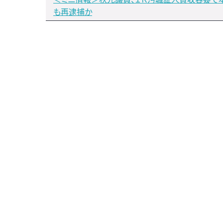
も再逮捕か