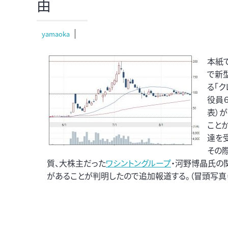
由
yamaoka
本紙で
で新
る「ク
役員
表）
こと
達を
その
質、大株主だった
ワシントングループ
・河野博晶氏の
があることが判明したので追加報道する。（冒頭写真