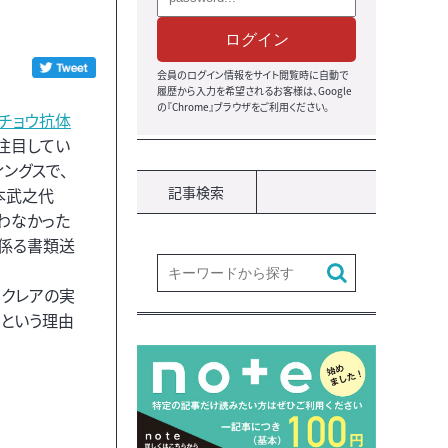
ログイン
会員のログイン情報をサイト閲覧時に自動で
履歴から入力を希望されるお客様は、Google
の『Chrome』ブラウザをご利用ください。
チョウ抗体
注目してい
ィングスで、
記事検索
本武之代
わなかった
係る書類送
、クレアの実
るという理由