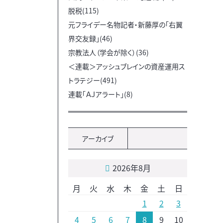
脱税(115)
元フライデー名物記者・新藤厚の「右翼
界交友録」(46)
宗教法人（学会が除く）(36)
＜連載＞アッシュブレインの資産運用ス
トラテジー(491)
連載「ＡＪアラート」(8)
アーカイブ
2026年8月
月
火
水
木
金
土
日
1
2
3
4
5
6
7
8
9
10