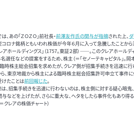
は、あの「ＺＯＺＯ」前社長・
前澤友作氏の関与が指摘
された上、
ダ
型コロナ銘柄ともいわれ株価が今年６月に入って急騰したことから
レアホールディングス」（1757。東証２部）――。このクレアホールデ
６名選任などの提案をするため、株主（＝「セノーテキャピタル」。岡
が臨時株主総会招集を求めたが、クレア側が招集手続きを迅速に行
から、東京地裁から株主による臨時株主総会招集許可申立て事件に
受けたことは
前回報じた
。
際は、招集手続きを迅速に行わないのは、株主側に対する疑心暗鬼
関与などを上げたが、さらに重大な、ヘタをしたら事件化もあり得
＝クレアの株価チャート）