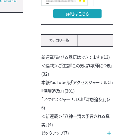
詳細はこちら
カテゴリ一覧
新連載「詫びる覚悟はできてます」(13)
＜連載＞ご注意『この男、詐欺師につき』
(32)
本紙YouTube版「アクセスジャーナルCh
『深層追及』」(201)
「アクセスジャーナルCh『深層追及』」(2
6)
＜新連載＞「八神一清の予言される真
実」(4)
ピックアップ(7)