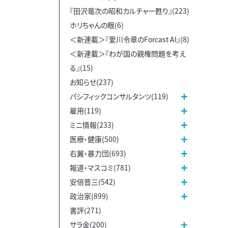
『田沢竜次の昭和カルチャー甦り』(223)
ホリちゃんの眼(6)
＜新連載＞『愛川令章のForcast AI』(8)
＜新連載＞『わが国の親権問題を考え
る』(15)
お知らせ(237)
パシフィックコンサルタンツ(119)
雇用(119)
ミニ情報(233)
医療・健康(500)
右翼・暴力団(693)
報道・マスコミ(781)
安倍晋三(542)
政治家(899)
書評(271)
サラ金(200)