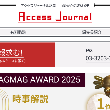
アクセスジャーナル記者 山岡俊介の取材メモ
有料購読
編集長紹介
報求む！
FAX
03-3203-
あるケースに限る）