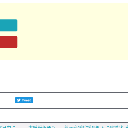
本日中に
本紙既報通り――秋元衆議院議員知人に逮捕状、