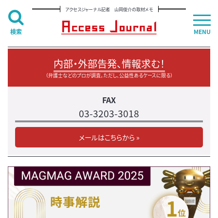
アクセスジャーナル記者 山岡俊介の取材メモ
検索
MENU
内部・外部告発、情報求む！
（弁護士などのプロが調査。ただし、公益性あるケースに限る）
FAX
03-3203-3018
メールはこちらから »