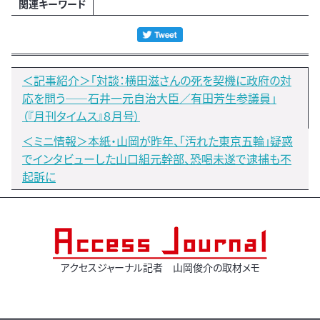
関連キーワード
＜記事紹介＞「対談：横田滋さんの死を契機に政府の対
応を問う――石井一元自治大臣／有田芳生参議員」
（『月刊タイムス』８月号）
＜ミニ情報＞本紙・山岡が昨年、「汚れた東京五輪」疑惑
でインタビューした山口組元幹部、恐喝未遂で逮捕も不
起訴に
アクセスジャーナル記者 山岡俊介の取材メモ