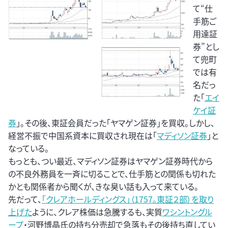
て“仕
手筋ご
用達証
券”とし
て兜町
では有
名だっ
た「
エイ
ケイ証
券
」。その後、東証会員だった「ヤマゲン証券」を買収。しかし、
経営不振で中国系資本に買収され現在は「
マディソン証券
」と
なっている。
もっとも、つい最近、マディソン証券はヤマゲン証券時代から
の不良外務員を一斉に切ることで、仕手筋との関係も切れた
かとも関係者から聞くが、きな臭い話も入って来ている。
先だって、
「クレアホールディングス」（1757。東証２部）を取り
上げた
ように、クレア株価は急騰するも、実質
ワシントングル
ープ
・河野博晶氏の持ち分売却で急落もその後持ち直してい