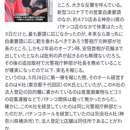
ところ、大きな反響を呼んでいる。
新型コロナ下での営業自粛要請
のなか、約４７０店ある神奈川県の
パチンコ店のなかで休業はたった
３日だけと、最も要請に応じなかったのが、本来なら真っ先に
自粛要請に応じ範を垂れるべきであろう警視庁元幹部が社
長のところ、しかも２年前のオープン時、安倍首相が花輪まで
出していたとなれば批判の声が起きるのも無理ないだろう。
その後の追加取材で元警視庁幹部が社長を務めていること
が確実になったので以下、実名を報じる。
というのは、５月28日に第一弾を報じた際、そのホール経営す
るのはＫ社（東京都千代田区）のＫ氏としていたが、このＫ社の
法人登記の目的欄に書かれているのは産業廃棄物などゴミ
の収集運搬などでパチンコ関係は載って無かったからだ。
確かに、このＫ社を経営していたのは同じ元警視庁幹部だっ
たのだが、パチンコホールを経営していたのは別会社Ａ社（神
奈川県横浜市）で、法人登記と店舗は同住所であることがわ
か