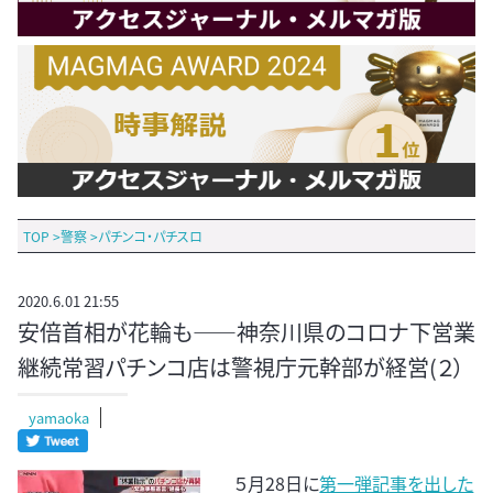
TOP
>
警察
>
パチンコ・パチスロ
2020.6.01 21:55
安倍首相が花輪も――神奈川県のコロナ下営業
継続常習パチンコ店は警視庁元幹部が経営(２）
yamaoka
５月28日に
第一弾記事を出した