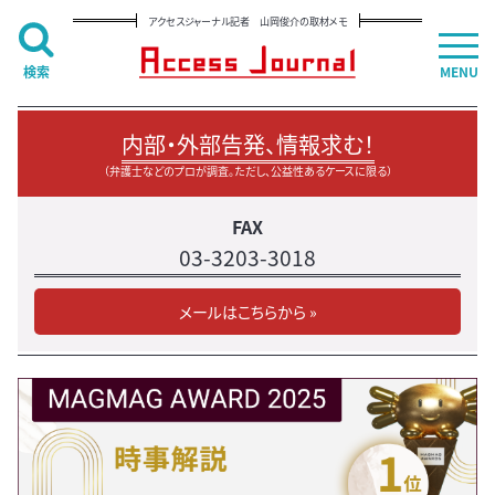
アクセスジャーナル記者 山岡俊介の取材メモ
検索
MENU
内部・外部告発、情報求む！
（弁護士などのプロが調査。ただし、公益性あるケースに限る）
FAX
03-3203-3018
メールはこちらから »