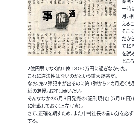
業者
一時
月、
える
そこ
だか
て1
を試
とこ
2億円弱でなく約１億１８００万円に過ぎなかった。
これに違法性はないのかという重大疑惑だ。
なお、第２弾記事が出るのに第１弾から２カ月近く
紙の怠慢。お許し願いたい。
そんななかの５月８日発売の『週刊現代』（５月16日
に転載しておく（上左写真）。
さて、正確を期すため、また中村社長の言い分を必ず
する。