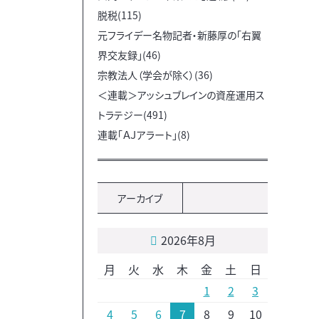
脱税(115)
元フライデー名物記者・新藤厚の「右翼
界交友録」(46)
宗教法人（学会が除く）(36)
＜連載＞アッシュブレインの資産運用ス
トラテジー(491)
連載「ＡＪアラート」(8)
アーカイブ
2026年8月
月
火
水
木
金
土
日
1
2
3
4
5
6
7
8
9
10