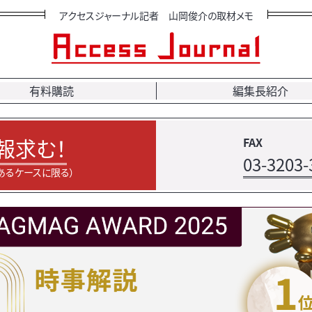
アクセスジャーナル記者 山岡俊介の取材メモ
有料購読
編集長紹介
報求む！
FAX
03-3203-
あるケースに限る）