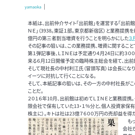
yamaoka
本紙は、出前仲介サイト「出前館」を運営する「出前館」（
ＮＥ」（3938。東証１部。東京都新宿区）と業務提携
億円の第三者割当増資を行うことを明らかにした
３
その記事の狙いは、この業務提携、増資に関すること
第１弾記事後、ＬＩＮＥは予定通り４月24日に約３
来る６月12日開催予定の臨時株主総会を経て、出前
そして現社長の中村利江氏（冒頭写真）は会長になり
イーツに対抗して行くことになる。
そして、本紙記事の狙いは、その一方の中村社長がこ
ことだ。
２０１６年10月、出前館は初めてＬＩＮＥと業務提携
限会社で保有していた13・１％分と、個人投資家保有
株主に）。キトは社は23億７６００万円の売却益を得た
もっ
会社