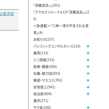
『深層追及』」(201)
「アクセスジャーナルCh『深層追及』」(2
は還流疑
6)
＜新連載＞「八神一清の予言される真
実」(4)
お知らせ(237)
パシフィックコンサルタンツ(119)
雇用(119)
ミニ情報(233)
医療・健康(500)
右翼・暴力団(693)
報道・マスコミ(781)
安倍晋三(542)
政治家(899)
書評(271)
サラ金(200)