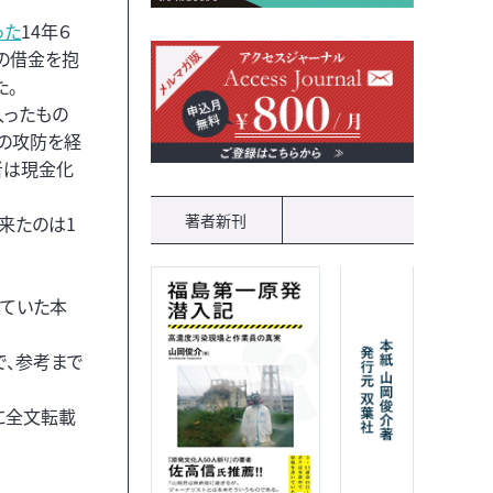
った
14年６
の借金を抱
た。
入ったもの
の攻防を経
者は現金化
著者新刊
来たのは1
していた本
で、参考まで
に全文転載