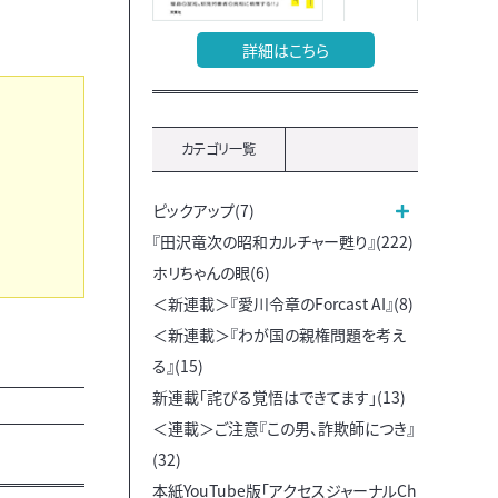
詳細はこちら
カテゴリ一覧
ピックアップ(7)
『田沢竜次の昭和カルチャー甦り』(222)
ホリちゃんの眼(6)
＜新連載＞『愛川令章のForcast AI』(8)
＜新連載＞『わが国の親権問題を考え
る』(15)
新連載「詫びる覚悟はできてます」(13)
＜連載＞ご注意『この男、詐欺師につき』
(32)
本紙YouTube版「アクセスジャーナルCh