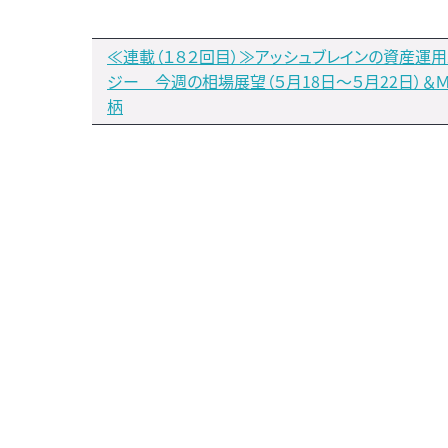
≪連載（１８２回目）≫アッシュブレインの資産運用
ジー 今週の相場展望（５月18日～５月22日）＆
柄