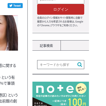
ログイン
会員のログイン情報をサイト閲覧時に自動で
履歴から入力を希望されるお客様は、Google
の『Chrome』ブラウザをご利用ください。
記事検索
惑に関する
）という有
2％で筆頭
港区）という
、出前館の創