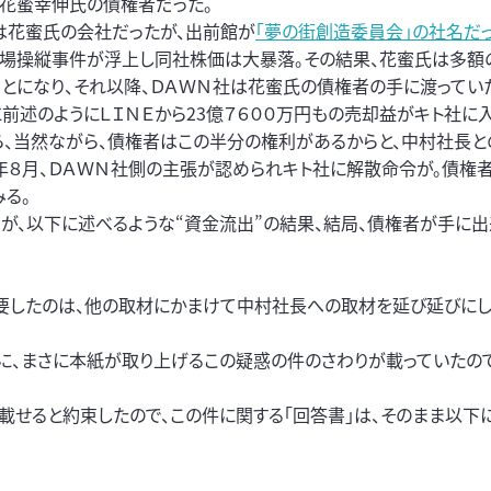
・花蜜幸伸氏の債権者だった。
は花蜜氏の会社だったが、出前館が
「夢の街創造委員会」の社名だ
相場操縦事件が浮上し同社株価は大暴落。その結果、花蜜氏は多額
ことになり、それ以降、ＤＡＷＮ社は花蜜氏の債権者の手に渡ってい
に前述のようにＬＩＮＥから23億７６００万円もの売却益がキト社に
ら、当然ながら、債権者はこの半分の権利があるからと、中村社長と
9年８月、ＤＡＷＮ社側の主張が認められキト社に解散命令が。債権
みる。
ろが、以下に述べるような“資金流出”の結果、結局、債権者が手に出
も要したのは、他の取材にかまけて中村社長への取材を延び延びに
）に、まさに本紙が取り上げるこの疑惑の件のさわりが載っていたの
載せると約束したので、この件に関する「回答書」は、そのまま以下