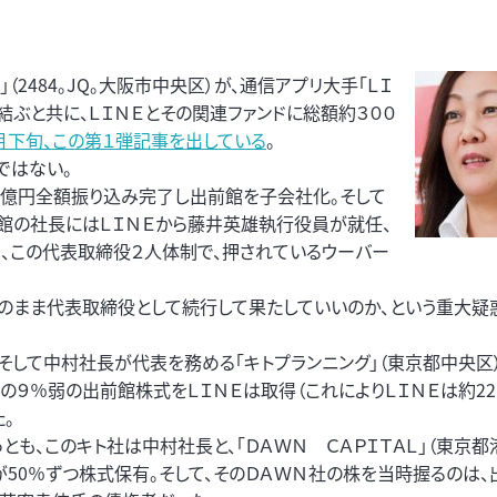
2484。JQ。大阪市中央区）が、通信アプリ大手「ＬＩ
を結ぶと共に、ＬＩＮＥとその関連ファンドに総額約３００
月下旬、この第１弾記事を出している
。
ではない。
００億円全額振り込み完了し出前館を子会社化。そして
館の社長にはＬＩＮＥから藤井英雄執行役員が就任、
、この代表取締役２人体制で、押されているウーバー
のまま代表取締役として続行して果たしていいのか、という重大疑
。そして中村社長が代表を務める「キトプランニング」（東京都中央区
の９％弱の出前館株式をＬＩＮＥは取得（これによりＬＩＮＥは約2
。
とも、このキト社は中村社長と、「ＤＡＷＮ ＣＡＰＩＴＡＬ」（東京都
が50％ずつ株式保有。そして、そのＤＡＷＮ社の株を当時握るのは