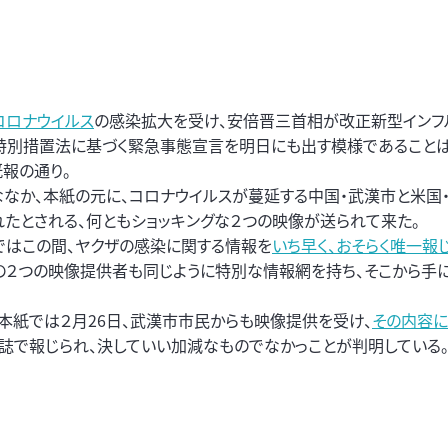
コロナウイルス
の感染拡大を受け、安倍晋三首相が改正新型インフ
特別措置法に基づく緊急事態宣言を明日にも出す模様であること
既報の通り。
ななか、本紙の元に、コロナウイルスが蔓延する中国・武漢市と米国
れたとされる、何ともショッキングな２つの映像が送られて来た。
ではこの間、ヤクザの感染に関する情報を
いち早く、おそらく唯一報
の２つの映像提供者も同じように特別な情報網を持ち、そこから手
、本紙では２月26日、武漢市市民からも映像提供を受け、
その内容に
誌で報じられ、決していい加減なものでなかっことが判明している