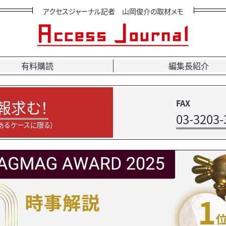
アクセスジャーナル記者 山岡俊介の取材メモ
有料購読
編集長紹介
報求む！
FAX
03-3203-
あるケースに限る）