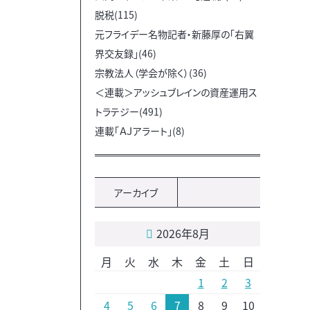
脱税(115)
元フライデー名物記者・新藤厚の「右翼
界交友録」(46)
宗教法人（学会が除く）(36)
＜連載＞アッシュブレインの資産運用ス
トラテジー(491)
連載「ＡＪアラート」(8)
アーカイブ
2026年8月
月
火
水
木
金
土
日
1
2
3
4
5
6
7
8
9
10