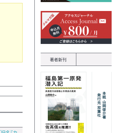
著者新刊
「旧名『カ