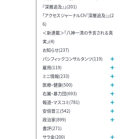
『深層追及』」(201)
「アクセスジャーナルCh『深層追及』」(2
6)
＜新連載＞「八神一清の予言される真
実」(4)
お知らせ(237)
パシフィックコンサルタンツ(119)
雇用(119)
ミニ情報(233)
医療・健康(500)
右翼・暴力団(693)
報道・マスコミ(781)
安倍晋三(542)
政治家(899)
書評(271)
サラ金(200)