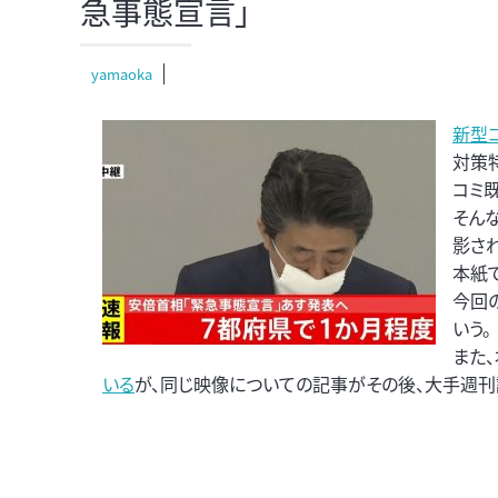
急事態宣言」
yamaoka
新型
対策
コミ
そん
影さ
本紙
今回
いう。
また
いる
が、同じ映像についての記事がその後、大手週刊