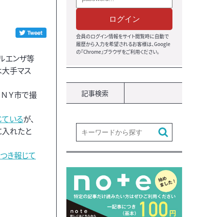
ログイン
会員のログイン情報をサイト閲覧時に自動で
履歴から入力を希望されるお客様は、Google
の『Chrome』ブラウザをご利用ください。
ルエンザ等
は大手マス
記事検索
・ＮＹ市で撮
じている
が、
に入れたと
つき報じて
。