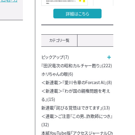
詳細はこちら
カテゴリ一覧
ピックアップ(7)
『田沢竜次の昭和カルチャー甦り』(222)
ホリちゃんの眼(6)
＜新連載＞『愛川令章のForcast AI』(8)
＜新連載＞『わが国の親権問題を考え
る』(15)
新連載「詫びる覚悟はできてます」(13)
＜連載＞ご注意『この男、詐欺師につき』
(32)
本紙YouTube版「アクセスジャーナルCh