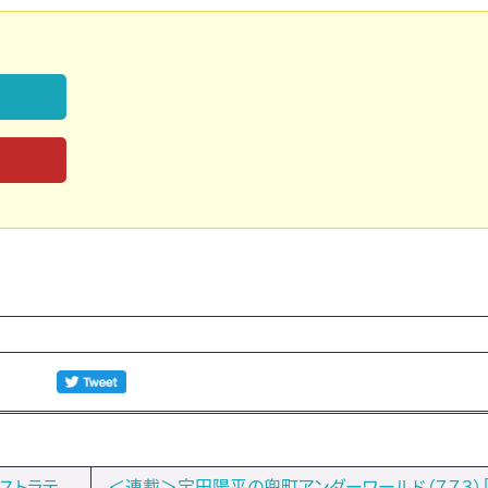
ストラテ
＜連載＞宝田陽平の兜町アンダーワールド（７７３）