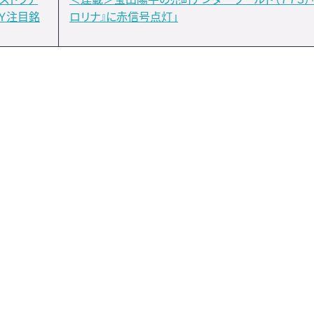
ＭＹ注目銘
ロリナ』に赤信号点灯」