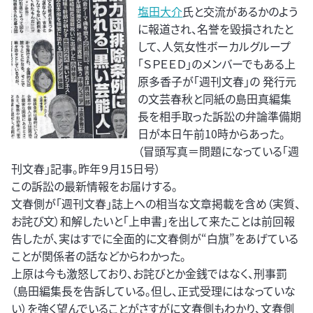
塩田大介
氏と交流があるかのよう
に報道され、名誉を毀損されたと
して、人気女性ボーカルグループ
「ＳＰＥＥＤ」のメンバーでもある上
原多香子が「週刊文春」の 発行元
の文芸春秋と同紙の島田真編集
長を相手取った訴訟の弁論準備期
日が本日午前10時からあった。
（冒頭写真＝問題になっている「週
刊文春」記事。昨年９月15日号）
この訴訟の最新情報をお届けする。
文春側が「週刊文春」誌上への相当な文章掲載を含め（実質、
お詫び文）和解したいと「上申書」を出して来たことは前回報
告したが、実はすでに全面的に文春側が“白旗”をあげている
ことが関係者の話などからわかった。
上原は今も激怒しており、お詫びとか金銭ではなく、刑事罰
（島田編集長を告訴している。但し、正式受理にはなっていな
い）を強く望んでいることがさすがに文春側もわかり、文春側