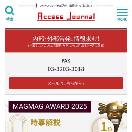
アクセスジャーナル記者 山岡俊介の取材メモ
検索
MENU
内部・外部告発、情報求む！
（弁護士などのプロが調査。ただし、公益性あるケースに限る）
FAX
03-3203-3018
メールはこちらから »