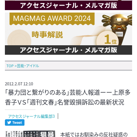
TOP
>
芸能・アイドル
2012.2.07 12:10
「暴力団と繋がりのある」芸能人報道ーー上原多
香子ＶＳ「週刊文春」名誉毀損訴訟の最新状況
アクセスジャーナル編集部3
本紙ではお馴染みの反社疑惑の