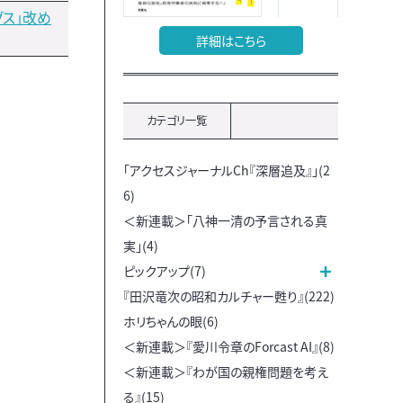
グス」改め
詳細はこちら
カテゴリ一覧
「アクセスジャーナルCh『深層追及』」(2
6)
＜新連載＞「八神一清の予言される真
実」(4)
ピックアップ(7)
『田沢竜次の昭和カルチャー甦り』(222)
ホリちゃんの眼(6)
＜新連載＞『愛川令章のForcast AI』(8)
＜新連載＞『わが国の親権問題を考え
る』(15)