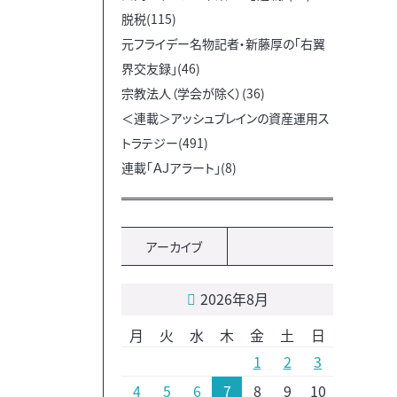
脱税(115)
元フライデー名物記者・新藤厚の「右翼
界交友録」(46)
宗教法人（学会が除く）(36)
＜連載＞アッシュブレインの資産運用ス
トラテジー(491)
連載「ＡＪアラート」(8)
アーカイブ
2026年8月
月
火
水
木
金
土
日
1
2
3
4
5
6
7
8
9
10