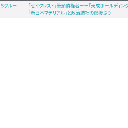
ＩＳグルー
「セイクレスト」筆頭債権者ーー「天成ホールディン
「新日本マテリアル」と政治結社の密接ぶり