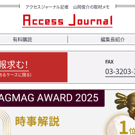
アクセスジャーナル記者 山岡俊介の取材メモ
有料購読
編集長紹介
報求む！
FAX
03-3203-
あるケースに限る）