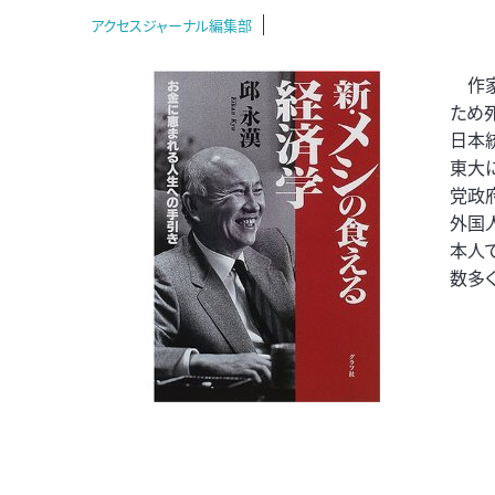
アクセスジャーナル編集部
作家
ため死
日本
東大
党政
外国
本人
数多