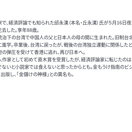
で、経済評論でも知られた邱永漢（本名・丘永漢）氏が５月16日夜
去した。享年88歳。
統治下の台湾で中国人の父と日本人の母の間に生まれた。旧制台
に進学。卒業後、台湾に戻ったが、戦後の台湾独立運動に関係した
府の弾圧を受けて香港に逃れ、再び日本へ。
人作家として初めて直木賞を受賞したが、経済評論家に転じたのは
でないと小説家では食えないと思ったからとも。金もうけ指南のビ
く出版し、「金儲けの神様」との異名も。