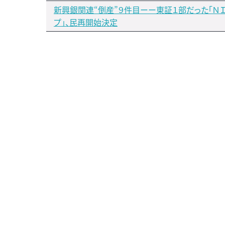
新興銀関連“倒産”９件目ーー東証１部だった「Ｎ
プ」、民再開始決定