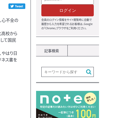
ログイン
、心不全の
会員のログイン情報をサイト閲覧時に自動で
履歴から入力を希望されるお客様は、Google
の『Chrome』ブラウザをご利用ください。
北高校から
として国民
記事検索
、やはり日
ジネス書を