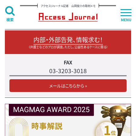
アクセスジャーナル記者 山岡俊介の取材メモ
検索
MENU
内部・外部告発、情報求む！
（弁護士などのプロが調査。ただし、公益性あるケースに限る）
FAX
03-3203-3018
メールはこちらから »