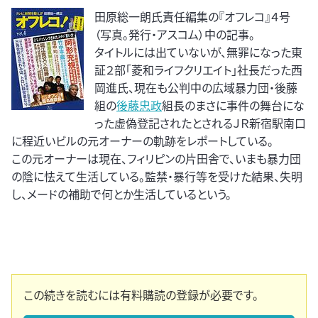
田原総一朗氏責任編集の『オフレコ』４号
（写真。発行・アスコム）中の記事。
タイトルには出ていないが、無罪になった東
証２部「菱和ライフクリエイト」社長だった西
岡進氏、現在も公判中の広域暴力団・後藤
組の
後藤忠政
組長のまさに事件の舞台にな
った虚偽登記されたとされるＪＲ新宿駅南口
に程近いビルの元オーナーの軌跡をレポートしている。
この元オーナーは現在、フィリピンの片田舎で、いまも暴力団
の陰に怯えて生活している。監禁・暴行等を受けた結果、失明
し、メードの補助で何とか生活しているという。
この続きを読むには有料購読の登録が必要です。