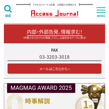
アクセスジャーナル記者 山岡俊介の取材メモ
検索
MENU
内部・外部告発、情報求む！
（弁護士などのプロが調査。ただし、公益性あるケースに限る）
FAX
03-3203-3018
メールはこちらから »