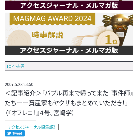
TOP
>
書評
2007.5.28 23:50
＜記事紹介＞「バブル再来で帰って来た『事件師』
たちーー資産家もヤクザもまとめていただき！」
（『オフレコ！』４号。宮崎学）
アクセスジャーナル編集部2