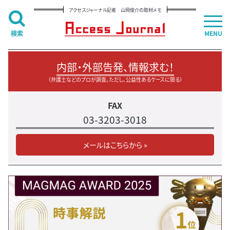
アクセスジャーナル記者 山岡俊介の取材メモ
検索
MENU
内部・外部告発、情報求む！
（弁護士などのプロが調査。ただし、公益性あるケースに限る）
FAX
03-3203-3018
メールはこちらから »