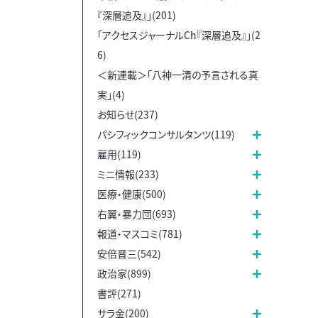
『深層追及』」(201)
「アクセスジャーナルCh『深層追及』」(2
6)
＜新連載＞「八神一清の予言される真
実」(4)
お知らせ(237)
パシフィックコンサルタンツ(119)
雇用(119)
ミニ情報(233)
医療・健康(500)
右翼・暴力団(693)
報道・マスコミ(781)
安倍晋三(542)
政治家(899)
書評(271)
サラ金(200)