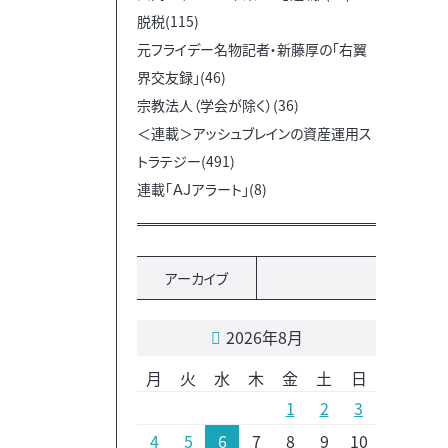
脱税(115)
元フライデー名物記者・新藤厚の「右翼
界交友録」(46)
宗教法人（学会が除く）(36)
＜連載＞アッシュブレインの資産運用ス
トラテジー(491)
連載「ＡＪアラート」(8)
アーカイブ
2026年8月
月
火
水
木
金
土
日
1
2
3
4
5
6
7
8
9
10