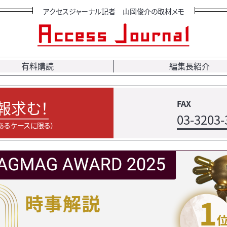
アクセスジャーナル記者 山岡俊介の取材メモ
有料購読
編集長紹介
報求む！
FAX
03-3203-
あるケースに限る）