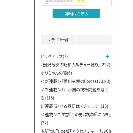
詳細はこちら
カテゴリ一覧
ピックアップ(7)
『田沢竜次の昭和カルチャー甦り』(222)
ホリちゃんの眼(6)
＜新連載＞『愛川令章のForcast AI』(8)
＜新連載＞『わが国の親権問題を考え
る』(15)
新連載「詫びる覚悟はできてます」(13)
＜連載＞ご注意『この男、詐欺師につき』
(32)
本紙YouTube版「アクセスジャーナルCh